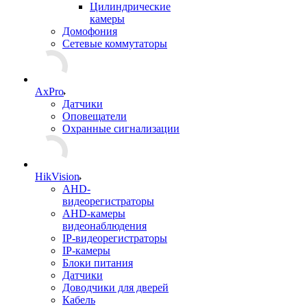
Цилиндрические
камеры
Домофония
Сетевые коммутаторы
AxPro
Датчики
Оповещатели
Охранные сигнализации
HikVision
AHD-
видеорегистраторы
AHD-камеры
видеонаблюдения
IP-видеорегистраторы
IP-камеры
Блоки питания
Датчики
Доводчики для дверей
Кабель