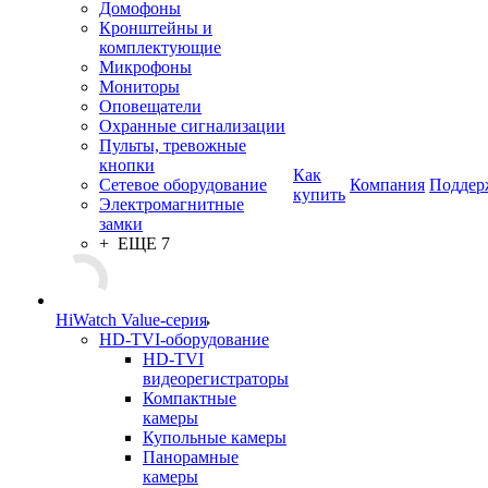
Домофоны
Кронштейны и
комплектующие
Микрофоны
Мониторы
Оповещатели
Охранные сигнализации
Пульты, тревожные
кнопки
Как
Сетевое оборудование
Компания
Поддер
купить
Электромагнитные
замки
+ ЕЩЕ 7
HiWatch Value-серия
HD-TVI-оборудование
HD-TVI
видеорегистраторы
Компактные
камеры
Купольные камеры
Панорамные
камеры