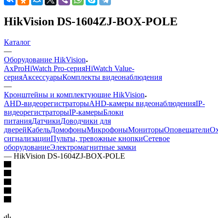
HikVision DS-1604ZJ-BOX-POLE
Каталог
—
Оборудование HikVision
AxPro
HiWatch Pro-серия
HiWatch Value-
серия
Аксессуары
Комплекты видеонаблюдения
—
Кронштейны и комплектующие HikVision
AHD-видеорегистраторы
AHD-камеры видеонаблюдения
IP-
видеорегистраторы
IP-камеры
Блоки
питания
Датчики
Доводчики для
дверей
Кабель
Домофоны
Микрофоны
Мониторы
Оповещатели
О
сигнализации
Пульты, тревожные кнопки
Сетевое
оборудование
Электромагнитные замки
—
HikVision DS-1604ZJ-BOX-POLE