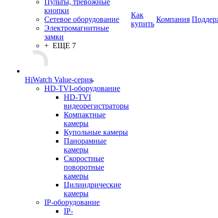
Пульты, тревожные
кнопки
Как
Сетевое оборудование
Компания
Поддер
купить
Электромагнитные
замки
+ ЕЩЕ 7
HiWatch Value-серия
HD-TVI-оборудование
HD-TVI
видеорегистраторы
Компактные
камеры
Купольные камеры
Панорамные
камеры
Скоростные
поворотные
камеры
Цилиндрические
камеры
IP-оборудование
IP-