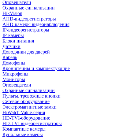
Оповещатели
Охранные сигнализации
HikVision
AHD-видеорегистраторы
AHD-камеры видеонаблюдения
IP-видеорегистраторы
IP-камеры
Блоки питания
Датчики
Доводчики для дверей
Кабель
Домофоны
Кронштейны и комплектующие
Микрофоны
Мониторы
Оповещатели
Охранные сигнализации
Пульты, тревожные кнопки
Сетевое оборудование
Электромагнитные замки
HiWatch Value-серия
HD-TVI-оборудование
HD-TVI видеорегистраторы
Компактные камеры
Купольные камеры