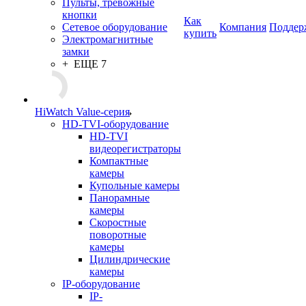
Пульты, тревожные
кнопки
Как
Сетевое оборудование
Компания
Поддер
купить
Электромагнитные
замки
+ ЕЩЕ 7
HiWatch Value-серия
HD-TVI-оборудование
HD-TVI
видеорегистраторы
Компактные
камеры
Купольные камеры
Панорамные
камеры
Скоростные
поворотные
камеры
Цилиндрические
камеры
IP-оборудование
IP-