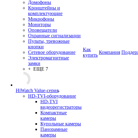
Домофоны
Кронштейны и
комплектующие
Микрофоны
Мониторы
Оповещатели
Охранные сигнализации
Пульты, тревожные
кнопки
Как
Сетевое оборудование
Компания
Поддер
купить
Электромагнитные
замки
+ ЕЩЕ 7
HiWatch Value-серия
HD-TVI-оборудование
HD-TVI
видеорегистраторы
Компактные
камеры
Купольные камеры
Панорамные
камеры