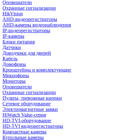
Оповещатели
Охранные сигнализации
HikVision
AHD-видеорегистраторы
AHD-камеры видеонаблюдения
IP-видеорегистраторы
IP-камеры
Блоки питания
Датчики
Доводчики для дверей
Кабель
Домофоны
Кронштейны и комплектующие
Микрофоны
Мониторы
Оповещатели
Охранные сигнализации
Пульты, тревожные кнопки
Сетевое оборудование
Электромагнитные замки
HiWatch Value-серия
HD-TVI-оборудование
HD-TVI видеорегистраторы
Компактные камеры
Купольные камеры