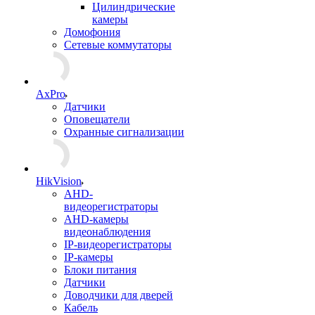
Цилиндрические
камеры
Домофония
Сетевые коммутаторы
AxPro
Датчики
Оповещатели
Охранные сигнализации
HikVision
AHD-
видеорегистраторы
AHD-камеры
видеонаблюдения
IP-видеорегистраторы
IP-камеры
Блоки питания
Датчики
Доводчики для дверей
Кабель