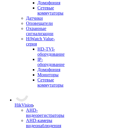
Домофония
Сетевые
коммутаторы
Датчики
Оповещатели
Охранные
сигнализации
HiWatch Value-
серия
HD-TVI-
оборудование
IP-
оборудование
Домофония
Мониторы
Сетевые
коммутаторы
HikVision
AHD-
видеорегистраторы
AHD-камеры
видеонаблюдения