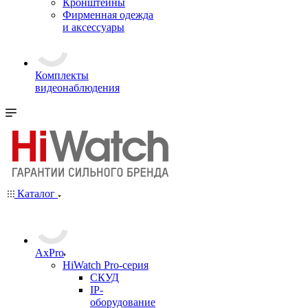
Кронштейны
Фирменная одежда
и аксессуары
Комплекты
видеонаблюдения
Каталог
AxPro
HiWatch Pro-серия
CКУД
IP-
оборудование