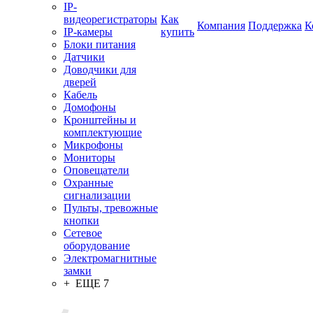
IP-
видеорегистраторы
Как
Компания
Поддержка
К
IP-камеры
купить
Блоки питания
Датчики
Доводчики для
дверей
Кабель
Домофоны
Кронштейны и
комплектующие
Микрофоны
Мониторы
Оповещатели
Охранные
сигнализации
Пульты, тревожные
кнопки
Сетевое
оборудование
Электромагнитные
замки
+ ЕЩЕ 7