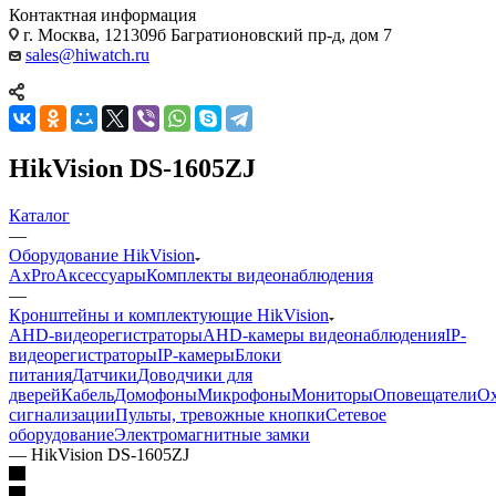
Контактная информация
г. Москва, 121309б Багратионовский пр-д, дом 7
sales@hiwatch.ru
HikVision DS-1605ZJ
Каталог
—
Оборудование HikVision
AxPro
Аксессуары
Комплекты видеонаблюдения
—
Кронштейны и комплектующие HikVision
AHD-видеорегистраторы
AHD-камеры видеонаблюдения
IP-
видеорегистраторы
IP-камеры
Блоки
питания
Датчики
Доводчики для
дверей
Кабель
Домофоны
Микрофоны
Мониторы
Оповещатели
О
сигнализации
Пульты, тревожные кнопки
Сетевое
оборудование
Электромагнитные замки
—
HikVision DS-1605ZJ