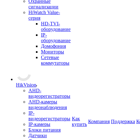
Охранные
сигнализации
HiWatch Value-
серия
HD-TVI-
оборудование
IP-
оборудование
Домофония
Мониторы
Сетевые
коммутаторы
HikVision
AHD-
видеорегистраторы
AHD-камеры
видеонаблюдения
IP-
видеорегистраторы
Как
Компания
Поддержка
К
IP-камеры
купить
Блоки питания
Датчики