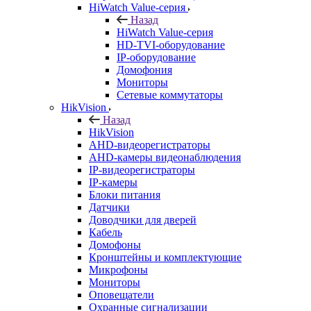
HiWatch Value-серия
Назад
HiWatch Value-серия
HD-TVI-оборудование
IP-оборудование
Домофония
Мониторы
Сетевые коммутаторы
HikVision
Назад
HikVision
AHD-видеорегистраторы
AHD-камеры видеонаблюдения
IP-видеорегистраторы
IP-камеры
Блоки питания
Датчики
Доводчики для дверей
Кабель
Домофоны
Кронштейны и комплектующие
Микрофоны
Мониторы
Оповещатели
Охранные сигнализации