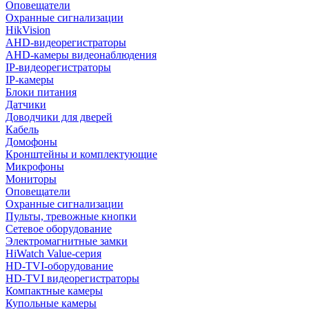
Оповещатели
Охранные сигнализации
HikVision
AHD-видеорегистраторы
AHD-камеры видеонаблюдения
IP-видеорегистраторы
IP-камеры
Блоки питания
Датчики
Доводчики для дверей
Кабель
Домофоны
Кронштейны и комплектующие
Микрофоны
Мониторы
Оповещатели
Охранные сигнализации
Пульты, тревожные кнопки
Сетевое оборудование
Электромагнитные замки
HiWatch Value-серия
HD-TVI-оборудование
HD-TVI видеорегистраторы
Компактные камеры
Купольные камеры