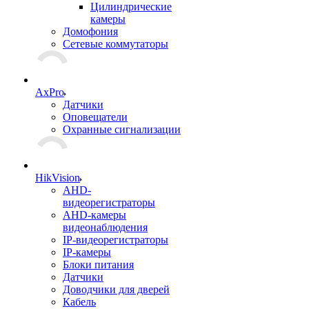
Цилиндрические
камеры
Домофония
Сетевые коммутаторы
AxPro
Датчики
Оповещатели
Охранные сигнализации
HikVision
AHD-
видеорегистраторы
AHD-камеры
видеонаблюдения
IP-видеорегистраторы
IP-камеры
Блоки питания
Датчики
Доводчики для дверей
Кабель