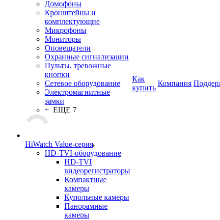
Домофоны
Кронштейны и
комплектующие
Микрофоны
Мониторы
Оповещатели
Охранные сигнализации
Пульты, тревожные
кнопки
Как
Сетевое оборудование
Компания
Поддер
купить
Электромагнитные
замки
+ ЕЩЕ 7
HiWatch Value-серия
HD-TVI-оборудование
HD-TVI
видеорегистраторы
Компактные
камеры
Купольные камеры
Панорамные
камеры