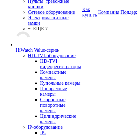
Пульты, тревожные
кнопки
Как
Сетевое оборудование
Компания
Поддер
купить
Электромагнитные
замки
+ ЕЩЕ 7
HiWatch Value-серия
HD-TVI-оборудование
HD-TVI
видеорегистраторы
Компактные
камеры
Купольные камеры
Панорамные
камеры
Скоростные
поворотные
камеры
Цилиндрические
камеры
IP-оборудование
IP-