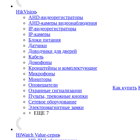
HikVision
AHD-видеорегистраторы
AHD-камеры видеонаблюдения
IP-видеорегистраторы
IP-камеры
Блоки питания
Датчики
Доводчики для дверей
Кабель
Домофоны
Кронштейны и комплектующие
Микрофоны
Мониторы
Оповещатели
Как купить
Охранные сигнализации
Пульты, тревожные кнопки
Сетевое оборудование
Электромагнитные замки
+ ЕЩЕ 7
HiWatch Value-серия