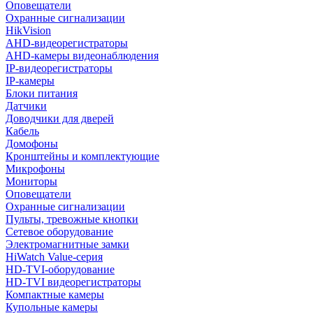
Оповещатели
Охранные сигнализации
HikVision
AHD-видеорегистраторы
AHD-камеры видеонаблюдения
IP-видеорегистраторы
IP-камеры
Блоки питания
Датчики
Доводчики для дверей
Кабель
Домофоны
Кронштейны и комплектующие
Микрофоны
Мониторы
Оповещатели
Охранные сигнализации
Пульты, тревожные кнопки
Сетевое оборудование
Электромагнитные замки
HiWatch Value-серия
HD-TVI-оборудование
HD-TVI видеорегистраторы
Компактные камеры
Купольные камеры