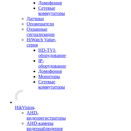
Домофония
Сетевые
коммутаторы
Датчики
Оповещатели
Охранные
сигнализации
HiWatch Value-
серия
HD-TVI-
оборудование
IP-
оборудование
Домофония
Мониторы
Сетевые
коммутаторы
HikVision
AHD-
видеорегистраторы
AHD-камеры
видеонаблюдения