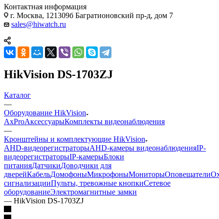
Контактная информация
г. Москва, 121309б Багратионовский пр-д, дом 7
sales@hiwatch.ru
HikVision DS-1703ZJ
Каталог
—
Оборудование HikVision
AxPro
Аксессуары
Комплекты видеонаблюдения
—
Кронштейны и комплектующие HikVision
AHD-видеорегистраторы
AHD-камеры видеонаблюдения
IP-
видеорегистраторы
IP-камеры
Блоки
питания
Датчики
Доводчики для
дверей
Кабель
Домофоны
Микрофоны
Мониторы
Оповещатели
О
сигнализации
Пульты, тревожные кнопки
Сетевое
оборудование
Электромагнитные замки
—
HikVision DS-1703ZJ