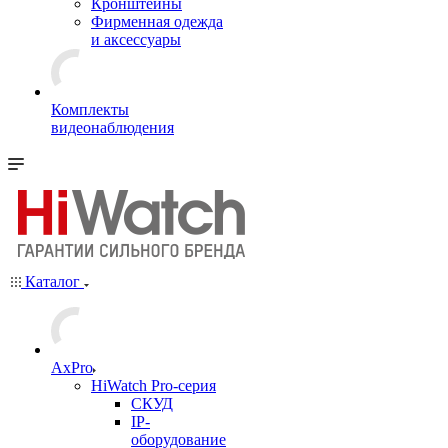
Кронштейны
Фирменная одежда
и аксессуары
Комплекты
видеонаблюдения
Каталог
AxPro
HiWatch Pro-серия
CКУД
IP-
оборудование