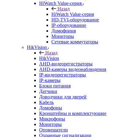
HiWatch Value-серия
Назад
HiWatch Value-серия
HD-TVI-оборудование
IP-оборудование
Домофония
Мониторы
Сетевые коммутаторы
HikVision
Назад
HikVision
AHD-видеорегистраторы
AHD-камеры видеонаблюдения
IP-видеорегистраторы
IP-камеры
Блоки питания
Датчики
Доводчики для дверей
Кабель
Домофоны
Кронштейны и комплектующие
Микрофоны
Мониторы
Оповещатели
Охранные сигнализации