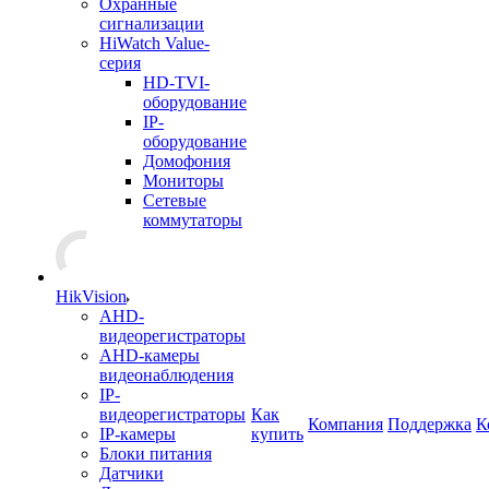
Охранные
сигнализации
HiWatch Value-
серия
HD-TVI-
оборудование
IP-
оборудование
Домофония
Мониторы
Сетевые
коммутаторы
HikVision
AHD-
видеорегистраторы
AHD-камеры
видеонаблюдения
IP-
видеорегистраторы
Как
Компания
Поддержка
К
IP-камеры
купить
Блоки питания
Датчики