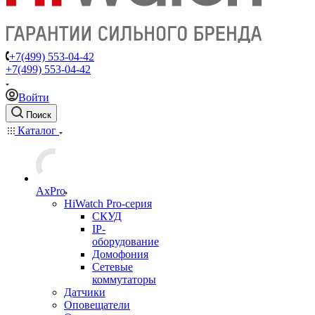
+7(499) 553-04-42
+7(499) 553-04-42
Войти
Поиск
Каталог
AxPro
HiWatch Pro-серия
CКУД
IP-
оборудование
Домофония
Сетевые
коммутаторы
Датчики
Оповещатели