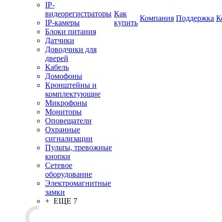
IP-
видеорегистраторы
Как
Компания
Поддержка
К
IP-камеры
купить
Блоки питания
Датчики
Доводчики для
дверей
Кабель
Домофоны
Кронштейны и
комплектующие
Микрофоны
Мониторы
Оповещатели
Охранные
сигнализации
Пульты, тревожные
кнопки
Сетевое
оборудование
Электромагнитные
замки
+ ЕЩЕ 7