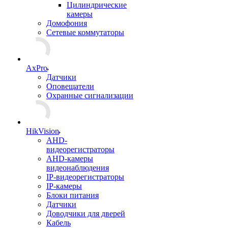
Цилиндрические
камеры
Домофония
Сетевые коммутаторы
AxPro
Датчики
Оповещатели
Охранные сигнализации
HikVision
AHD-
видеорегистраторы
AHD-камеры
видеонаблюдения
IP-видеорегистраторы
IP-камеры
Блоки питания
Датчики
Доводчики для дверей
Кабель