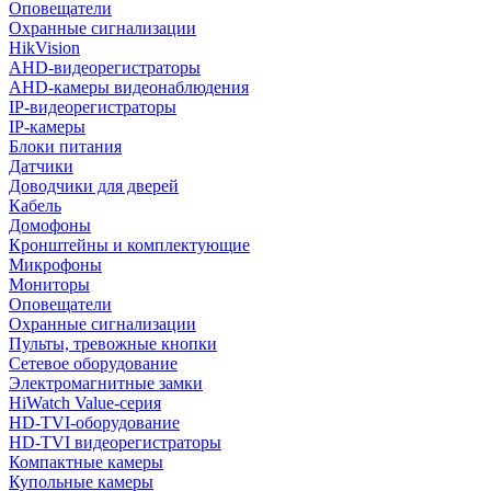
Оповещатели
Охранные сигнализации
HikVision
AHD-видеорегистраторы
AHD-камеры видеонаблюдения
IP-видеорегистраторы
IP-камеры
Блоки питания
Датчики
Доводчики для дверей
Кабель
Домофоны
Кронштейны и комплектующие
Микрофоны
Мониторы
Оповещатели
Охранные сигнализации
Пульты, тревожные кнопки
Сетевое оборудование
Электромагнитные замки
HiWatch Value-серия
HD-TVI-оборудование
HD-TVI видеорегистраторы
Компактные камеры
Купольные камеры