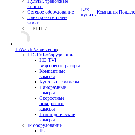
Пульты, тревожные
кнопки
Как
Сетевое оборудование
Компания
Поддер
купить
Электромагнитные
замки
+ ЕЩЕ 7
HiWatch Value-серия
HD-TVI-оборудование
HD-TVI
видеорегистраторы
Компактные
камеры
Купольные камеры
Панорамные
камеры
Скоростные
поворотные
камеры
Цилиндрические
камеры
IP-оборудование
IP-