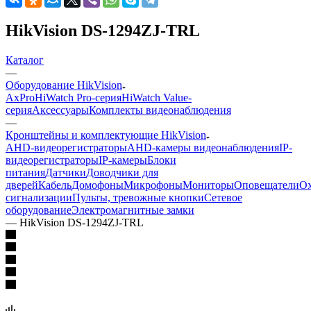
HikVision DS-1294ZJ-TRL
Каталог
—
Оборудование HikVision
AxPro
HiWatch Pro-серия
HiWatch Value-
серия
Аксессуары
Комплекты видеонаблюдения
—
Кронштейны и комплектующие HikVision
AHD-видеорегистраторы
AHD-камеры видеонаблюдения
IP-
видеорегистраторы
IP-камеры
Блоки
питания
Датчики
Доводчики для
дверей
Кабель
Домофоны
Микрофоны
Мониторы
Оповещатели
О
сигнализации
Пульты, тревожные кнопки
Сетевое
оборудование
Электромагнитные замки
—
HikVision DS-1294ZJ-TRL