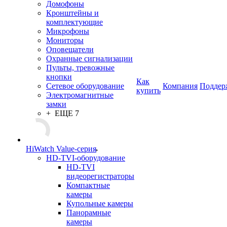
Домофоны
Кронштейны и
комплектующие
Микрофоны
Мониторы
Оповещатели
Охранные сигнализации
Пульты, тревожные
кнопки
Как
Сетевое оборудование
Компания
Поддер
купить
Электромагнитные
замки
+ ЕЩЕ 7
HiWatch Value-серия
HD-TVI-оборудование
HD-TVI
видеорегистраторы
Компактные
камеры
Купольные камеры
Панорамные
камеры