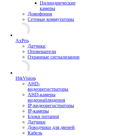
Цилиндрические
камеры
Домофония
Сетевые коммутаторы
AxPro
Датчики
Оповещатели
Охранные сигнализации
HikVision
AHD-
видеорегистраторы
AHD-камеры
видеонаблюдения
IP-видеорегистраторы
IP-камеры
Блоки питания
Датчики
Доводчики для дверей
Кабель