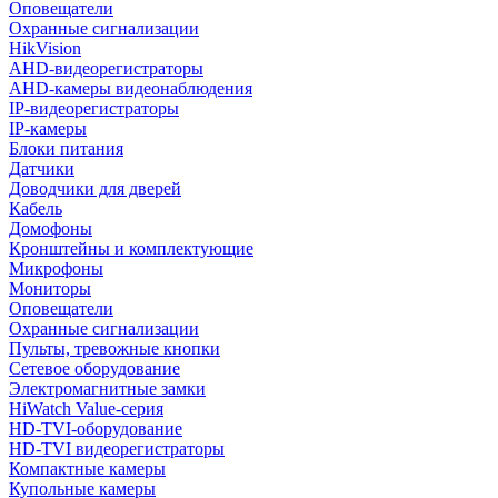
Оповещатели
Охранные сигнализации
HikVision
AHD-видеорегистраторы
AHD-камеры видеонаблюдения
IP-видеорегистраторы
IP-камеры
Блоки питания
Датчики
Доводчики для дверей
Кабель
Домофоны
Кронштейны и комплектующие
Микрофоны
Мониторы
Оповещатели
Охранные сигнализации
Пульты, тревожные кнопки
Сетевое оборудование
Электромагнитные замки
HiWatch Value-серия
HD-TVI-оборудование
HD-TVI видеорегистраторы
Компактные камеры
Купольные камеры