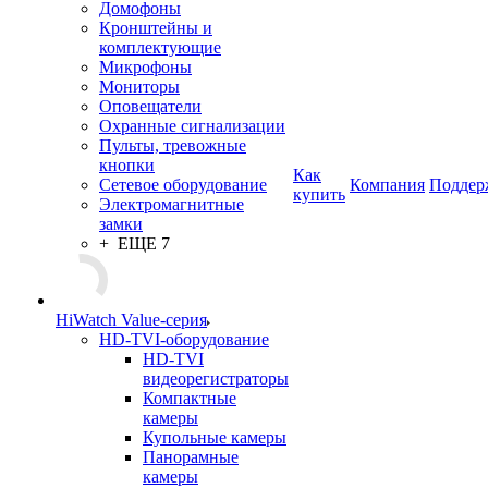
Домофоны
Кронштейны и
комплектующие
Микрофоны
Мониторы
Оповещатели
Охранные сигнализации
Пульты, тревожные
кнопки
Как
Сетевое оборудование
Компания
Поддер
купить
Электромагнитные
замки
+ ЕЩЕ 7
HiWatch Value-серия
HD-TVI-оборудование
HD-TVI
видеорегистраторы
Компактные
камеры
Купольные камеры
Панорамные
камеры