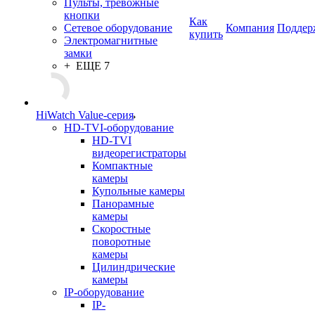
Пульты, тревожные
кнопки
Как
Сетевое оборудование
Компания
Поддер
купить
Электромагнитные
замки
+ ЕЩЕ 7
HiWatch Value-серия
HD-TVI-оборудование
HD-TVI
видеорегистраторы
Компактные
камеры
Купольные камеры
Панорамные
камеры
Скоростные
поворотные
камеры
Цилиндрические
камеры
IP-оборудование
IP-