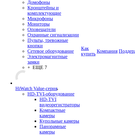
Домофоны
Кронштейны и
комплектующие
Микрофоны
Мониторы
Оповещатели
Охранные сигнализации
Пульты, тревожные
кнопки
Как
Сетевое оборудование
Компания
Поддер
купить
Электромагнитные
замки
+ ЕЩЕ 7
HiWatch Value-серия
HD-TVI-оборудование
HD-TVI
видеорегистраторы
Компактные
камеры
Купольные камеры
Панорамные
камеры