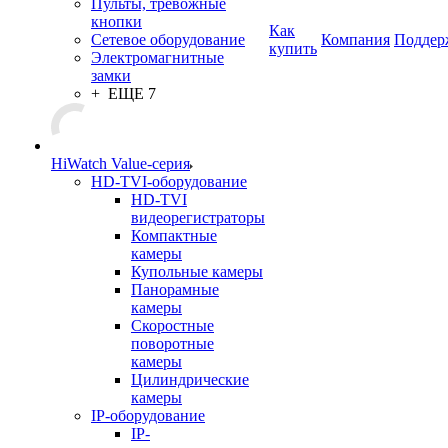
Пульты, тревожные
кнопки
Как
Сетевое оборудование
Компания
Поддер
купить
Электромагнитные
замки
+ ЕЩЕ 7
HiWatch Value-серия
HD-TVI-оборудование
HD-TVI
видеорегистраторы
Компактные
камеры
Купольные камеры
Панорамные
камеры
Скоростные
поворотные
камеры
Цилиндрические
камеры
IP-оборудование
IP-