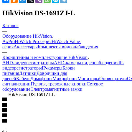
HikVision DS-1691ZJ-L
Каталог
—
Оборудование HikVision
AxPro
HiWatch Pro-серия
HiWatch Value-
серия
Аксессуары
Комплекты видеонаблюдения
—
Кронштейны и комплектующие HikVision
AHD-видеорегистраторы
AHD-камеры видеонаблюдения
IP-
видеорегистраторы
IP-камеры
Блоки
питания
Датчики
Доводчики для
дверей
Кабель
Домофоны
Микрофоны
Мониторы
Оповещатели
О
сигнализации
Пульты, тревожные кнопки
Сетевое
оборудование
Электромагнитные замки
—
HikVision DS-1691ZJ-L