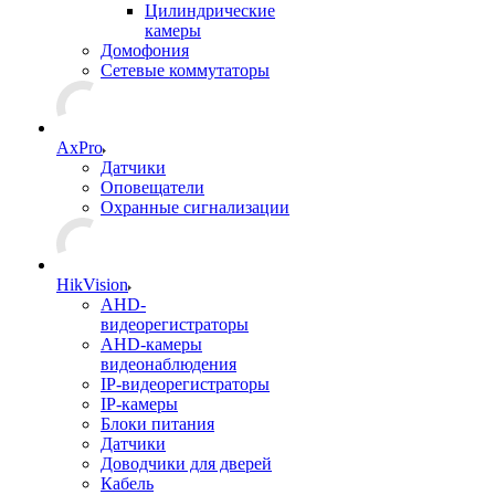
Цилиндрические
камеры
Домофония
Сетевые коммутаторы
AxPro
Датчики
Оповещатели
Охранные сигнализации
HikVision
AHD-
видеорегистраторы
AHD-камеры
видеонаблюдения
IP-видеорегистраторы
IP-камеры
Блоки питания
Датчики
Доводчики для дверей
Кабель