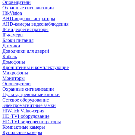
Оповещатели
Охранные сигнализации
HikVision
AHD-видеорегистраторы
AHD-камеры видеонаблюдения
IP-видеорегистраторы
IP-камеры
Блоки питания
Датчики
Доводчики для дверей
Кабель
Домофоны
Кронштейны и комплектующие
Микрофоны
Мониторы
Оповещатели
Охранные сигнализации
Пульты, тревожные кнопки
Сетевое оборудование
Электромагнитные замки
HiWatch Value-серия
HD-TVI-оборудование
HD-TVI видеорегистраторы
Компактные камеры
Купольные камеры