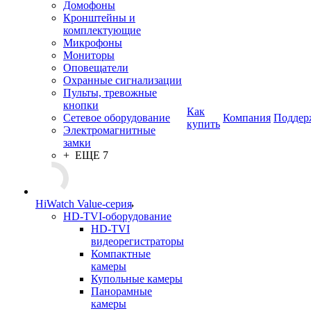
Домофоны
Кронштейны и
комплектующие
Микрофоны
Мониторы
Оповещатели
Охранные сигнализации
Пульты, тревожные
кнопки
Как
Сетевое оборудование
Компания
Поддер
купить
Электромагнитные
замки
+ ЕЩЕ 7
HiWatch Value-серия
HD-TVI-оборудование
HD-TVI
видеорегистраторы
Компактные
камеры
Купольные камеры
Панорамные
камеры