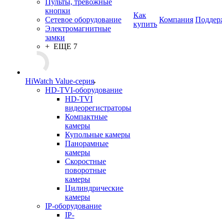
Пульты, тревожные
кнопки
Как
Сетевое оборудование
Компания
Поддер
купить
Электромагнитные
замки
+ ЕЩЕ 7
HiWatch Value-серия
HD-TVI-оборудование
HD-TVI
видеорегистраторы
Компактные
камеры
Купольные камеры
Панорамные
камеры
Скоростные
поворотные
камеры
Цилиндрические
камеры
IP-оборудование
IP-