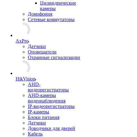
Цилиндрические
камеры
Домофония
Сетевые коммутаторы
AxPro
Датчики
Оповещатели
Охранные сигнализации
HikVision
AHD-
видеорегистраторы
AHD-камеры
видеонаблюдения
IP-видеорегистраторы
IP-камеры
Блоки питания
Датчики
Доводчики для дверей
Кабель