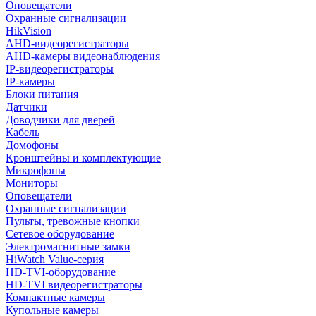
Оповещатели
Охранные сигнализации
HikVision
AHD-видеорегистраторы
AHD-камеры видеонаблюдения
IP-видеорегистраторы
IP-камеры
Блоки питания
Датчики
Доводчики для дверей
Кабель
Домофоны
Кронштейны и комплектующие
Микрофоны
Мониторы
Оповещатели
Охранные сигнализации
Пульты, тревожные кнопки
Сетевое оборудование
Электромагнитные замки
HiWatch Value-серия
HD-TVI-оборудование
HD-TVI видеорегистраторы
Компактные камеры
Купольные камеры