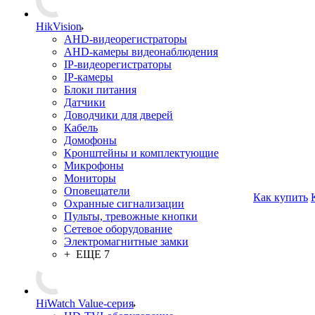
HikVision
AHD-видеорегистраторы
AHD-камеры видеонаблюдения
IP-видеорегистраторы
IP-камеры
Блоки питания
Датчики
Доводчики для дверей
Кабель
Домофоны
Кронштейны и комплектующие
Микрофоны
Мониторы
Оповещатели
Как купить
Охранные сигнализации
Пульты, тревожные кнопки
Сетевое оборудование
Электромагнитные замки
+ ЕЩЕ 7
HiWatch Value-серия