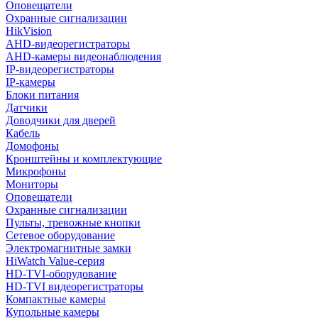
Оповещатели
Охранные сигнализации
HikVision
AHD-видеорегистраторы
AHD-камеры видеонаблюдения
IP-видеорегистраторы
IP-камеры
Блоки питания
Датчики
Доводчики для дверей
Кабель
Домофоны
Кронштейны и комплектующие
Микрофоны
Мониторы
Оповещатели
Охранные сигнализации
Пульты, тревожные кнопки
Сетевое оборудование
Электромагнитные замки
HiWatch Value-серия
HD-TVI-оборудование
HD-TVI видеорегистраторы
Компактные камеры
Купольные камеры