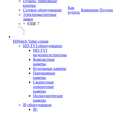
Пульты, тревожные
кнопки
Как
Сетевое оборудование
Компания
Поддер
купить
Электромагнитные
замки
+ ЕЩЕ 7
HiWatch Value-серия
HD-TVI-оборудование
HD-TVI
видеорегистраторы
Компактные
камеры
Купольные камеры
Панорамные
камеры
Скоростные
поворотные
камеры
Цилиндрические
камеры
IP-оборудование
IP-