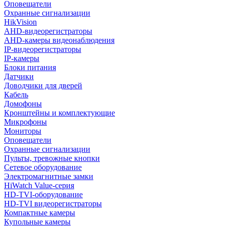
Оповещатели
Охранные сигнализации
HikVision
AHD-видеорегистраторы
AHD-камеры видеонаблюдения
IP-видеорегистраторы
IP-камеры
Блоки питания
Датчики
Доводчики для дверей
Кабель
Домофоны
Кронштейны и комплектующие
Микрофоны
Мониторы
Оповещатели
Охранные сигнализации
Пульты, тревожные кнопки
Сетевое оборудование
Электромагнитные замки
HiWatch Value-серия
HD-TVI-оборудование
HD-TVI видеорегистраторы
Компактные камеры
Купольные камеры