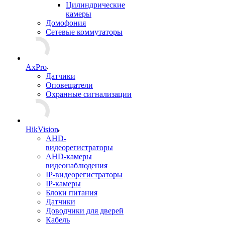
Цилиндрические
камеры
Домофония
Сетевые коммутаторы
AxPro
Датчики
Оповещатели
Охранные сигнализации
HikVision
AHD-
видеорегистраторы
AHD-камеры
видеонаблюдения
IP-видеорегистраторы
IP-камеры
Блоки питания
Датчики
Доводчики для дверей
Кабель