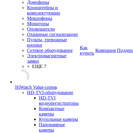
Домофоны
Кронштейны и
комплектующие
Микрофоны
Мониторы
Оповещатели
Охранные сигнализации
Пульты, тревожные
кнопки
Как
Сетевое оборудование
Компания
Поддер
купить
Электромагнитные
замки
+ ЕЩЕ 7
HiWatch Value-серия
HD-TVI-оборудование
HD-TVI
видеорегистраторы
Компактные
камеры
Купольные камеры
Панорамные
камеры