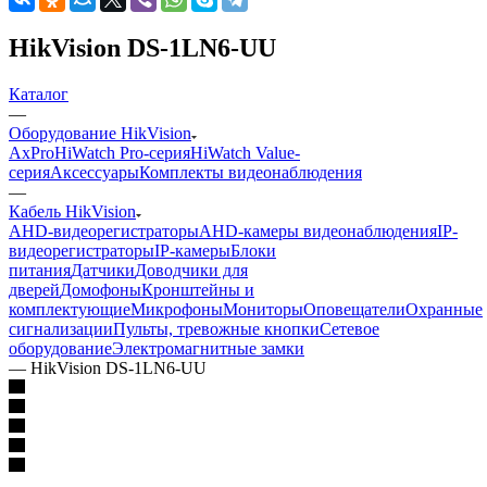
HikVision DS-1LN6-UU
Каталог
—
Оборудование HikVision
AxPro
HiWatch Pro-серия
HiWatch Value-
серия
Аксессуары
Комплекты видеонаблюдения
—
Кабель HikVision
AHD-видеорегистраторы
AHD-камеры видеонаблюдения
IP-
видеорегистраторы
IP-камеры
Блоки
питания
Датчики
Доводчики для
дверей
Домофоны
Кронштейны и
комплектующие
Микрофоны
Мониторы
Оповещатели
Охранные
сигнализации
Пульты, тревожные кнопки
Сетевое
оборудование
Электромагнитные замки
—
HikVision DS-1LN6-UU