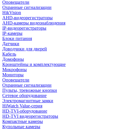
Оповещатели
Охранные сигнализации
HikVision
AHD-видеорегистраторы
AHD-камеры видеонаблюдения
IP-видеорегистраторы
IP-камеры
Блоки питания
Датчики
Доводчики для дверей
Кабель
Домофоны
Кронштейны и комплектующие
Микрофоны
Мониторы
Оповещатели
Охранные сигнализации
Пульты, тревожные кнопки
Сетевое оборудование
Электромагнитные замки
HiWatch Value-серия
HD-TVI-оборудование
HD-TVI видеорегистраторы
Компактные камеры
Купольные камеры