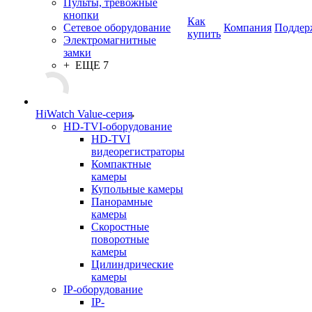
Пульты, тревожные
кнопки
Как
Сетевое оборудование
Компания
Поддер
купить
Электромагнитные
замки
+ ЕЩЕ 7
HiWatch Value-серия
HD-TVI-оборудование
HD-TVI
видеорегистраторы
Компактные
камеры
Купольные камеры
Панорамные
камеры
Скоростные
поворотные
камеры
Цилиндрические
камеры
IP-оборудование
IP-