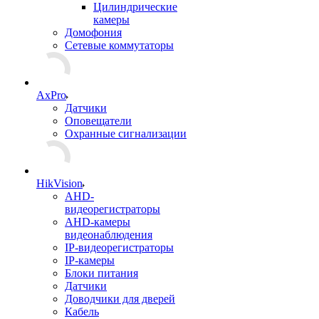
Цилиндрические
камеры
Домофония
Сетевые коммутаторы
AxPro
Датчики
Оповещатели
Охранные сигнализации
HikVision
AHD-
видеорегистраторы
AHD-камеры
видеонаблюдения
IP-видеорегистраторы
IP-камеры
Блоки питания
Датчики
Доводчики для дверей
Кабель