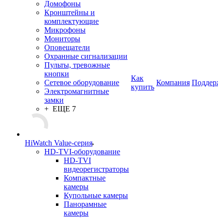
Домофоны
Кронштейны и
комплектующие
Микрофоны
Мониторы
Оповещатели
Охранные сигнализации
Пульты, тревожные
кнопки
Как
Сетевое оборудование
Компания
Поддер
купить
Электромагнитные
замки
+ ЕЩЕ 7
HiWatch Value-серия
HD-TVI-оборудование
HD-TVI
видеорегистраторы
Компактные
камеры
Купольные камеры
Панорамные
камеры