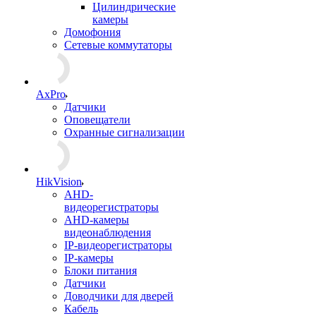
Цилиндрические
камеры
Домофония
Сетевые коммутаторы
AxPro
Датчики
Оповещатели
Охранные сигнализации
HikVision
AHD-
видеорегистраторы
AHD-камеры
видеонаблюдения
IP-видеорегистраторы
IP-камеры
Блоки питания
Датчики
Доводчики для дверей
Кабель