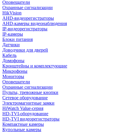
Оповещатели
Охранные сигнализации
HikVision
AHD-видеорегистраторы
AHD-камеры видеонаблюдения
IP-видеорегистраторы
IP-камеры
Блоки питания
Датчики
Доводчики для дверей
Кабель
Домофоны
Кронштейны и комплектующие
Микрофоны
Мониторы
Оповещатели
Охранные сигнализации
Пульты, тревожные кнопки
Сетевое оборудование
Электромагнитные замки
HiWatch Value-серия
HD-TVI-оборудование
HD-TVI видеорегистраторы
Компактные камеры
Купольные камеры