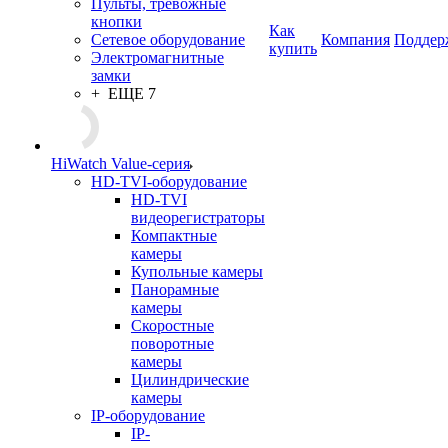
Пульты, тревожные
кнопки
Как
Сетевое оборудование
Компания
Поддер
купить
Электромагнитные
замки
+ ЕЩЕ 7
HiWatch Value-серия
HD-TVI-оборудование
HD-TVI
видеорегистраторы
Компактные
камеры
Купольные камеры
Панорамные
камеры
Скоростные
поворотные
камеры
Цилиндрические
камеры
IP-оборудование
IP-