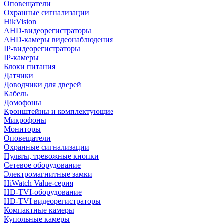
Оповещатели
Охранные сигнализации
HikVision
AHD-видеорегистраторы
AHD-камеры видеонаблюдения
IP-видеорегистраторы
IP-камеры
Блоки питания
Датчики
Доводчики для дверей
Кабель
Домофоны
Кронштейны и комплектующие
Микрофоны
Мониторы
Оповещатели
Охранные сигнализации
Пульты, тревожные кнопки
Сетевое оборудование
Электромагнитные замки
HiWatch Value-серия
HD-TVI-оборудование
HD-TVI видеорегистраторы
Компактные камеры
Купольные камеры