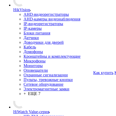
HikVision
AHD-видеорегистраторы
AHD-камеры видеонаблюдения
IP-видеорегистраторы
IP-камеры
Блоки питания
Датчики
Доводчики для дверей
Кабель
Домофоны
Кронштейны и комплектующие
Микрофоны
Мониторы
Оповещатели
Как купить
Охранные сигнализации
Пульты, тревожные кнопки
Сетевое оборудование
Электромагнитные замки
+ ЕЩЕ 7
HiWatch Value-серия