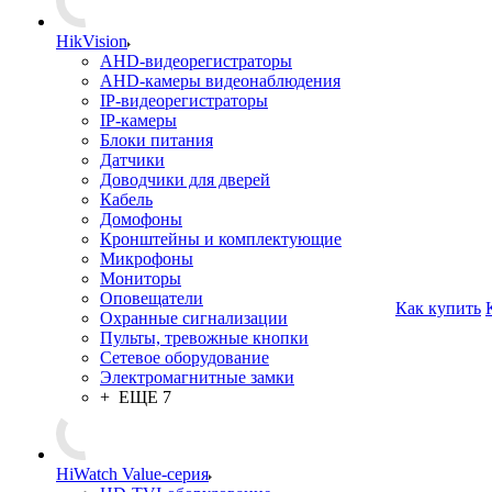
HikVision
AHD-видеорегистраторы
AHD-камеры видеонаблюдения
IP-видеорегистраторы
IP-камеры
Блоки питания
Датчики
Доводчики для дверей
Кабель
Домофоны
Кронштейны и комплектующие
Микрофоны
Мониторы
Оповещатели
Как купить
Охранные сигнализации
Пульты, тревожные кнопки
Сетевое оборудование
Электромагнитные замки
+ ЕЩЕ 7
HiWatch Value-серия