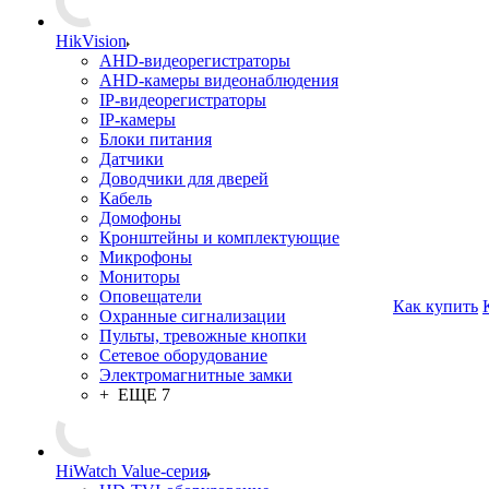
HikVision
AHD-видеорегистраторы
AHD-камеры видеонаблюдения
IP-видеорегистраторы
IP-камеры
Блоки питания
Датчики
Доводчики для дверей
Кабель
Домофоны
Кронштейны и комплектующие
Микрофоны
Мониторы
Оповещатели
Как купить
Охранные сигнализации
Пульты, тревожные кнопки
Сетевое оборудование
Электромагнитные замки
+ ЕЩЕ 7
HiWatch Value-серия