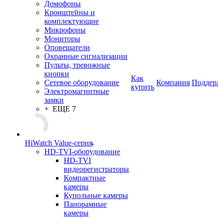
Домофоны
Кронштейны и
комплектующие
Микрофоны
Мониторы
Оповещатели
Охранные сигнализации
Пульты, тревожные
кнопки
Как
Сетевое оборудование
Компания
Поддер
купить
Электромагнитные
замки
+ ЕЩЕ 7
HiWatch Value-серия
HD-TVI-оборудование
HD-TVI
видеорегистраторы
Компактные
камеры
Купольные камеры
Панорамные
камеры