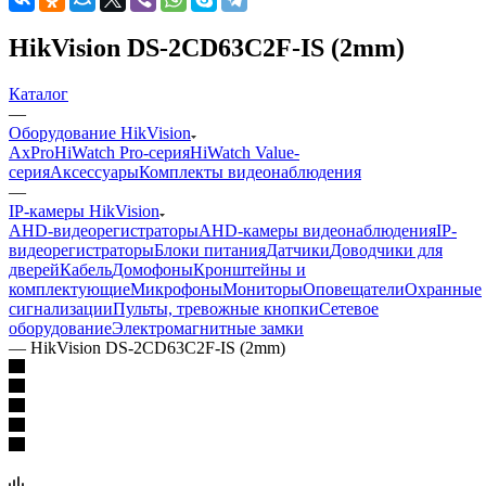
HikVision DS-2CD63C2F-IS (2mm)
Каталог
—
Оборудование HikVision
AxPro
HiWatch Pro-серия
HiWatch Value-
серия
Аксессуары
Комплекты видеонаблюдения
—
IP-камеры HikVision
AHD-видеорегистраторы
AHD-камеры видеонаблюдения
IP-
видеорегистраторы
Блоки питания
Датчики
Доводчики для
дверей
Кабель
Домофоны
Кронштейны и
комплектующие
Микрофоны
Мониторы
Оповещатели
Охранные
сигнализации
Пульты, тревожные кнопки
Сетевое
оборудование
Электромагнитные замки
—
HikVision DS-2CD63C2F-IS (2mm)