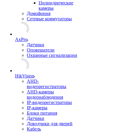
Цилиндрические
камеры
Домофония
Сетевые коммутаторы
AxPro
Датчики
Оповещатели
Охранные сигнализации
HikVision
AHD-
видеорегистраторы
AHD-камеры
видеонаблюдения
IP-видеорегистраторы
IP-камеры
Блоки питания
Датчики
Доводчики для дверей
Кабель