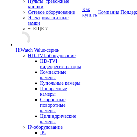
Пульты, тревожные
кнопки
Как
Сетевое оборудование
Компания
Поддер
купить
Электромагнитные
замки
+ ЕЩЕ 7
HiWatch Value-серия
HD-TVI-оборудование
HD-TVI
видеорегистраторы
Компактные
камеры
Купольные камеры
Панорамные
камеры
Скоростные
поворотные
камеры
Цилиндрические
камеры
IP-оборудование
IP-