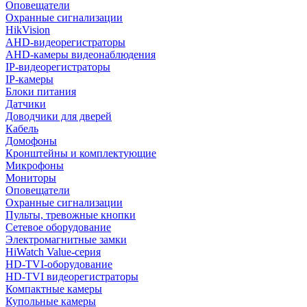
Оповещатели
Охранные сигнализации
HikVision
AHD-видеорегистраторы
AHD-камеры видеонаблюдения
IP-видеорегистраторы
IP-камеры
Блоки питания
Датчики
Доводчики для дверей
Кабель
Домофоны
Кронштейны и комплектующие
Микрофоны
Мониторы
Оповещатели
Охранные сигнализации
Пульты, тревожные кнопки
Сетевое оборудование
Электромагнитные замки
HiWatch Value-серия
HD-TVI-оборудование
HD-TVI видеорегистраторы
Компактные камеры
Купольные камеры