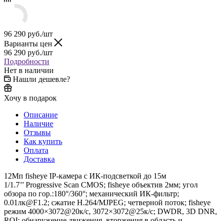
96 290
руб.
/шт
Варианты цен
96 290
руб.
/шт
Подробности
Нет в наличии
Нашли дешевле?
Хочу в подарок
Описание
Наличие
Отзывы
Как купить
Оплата
Доставка
12Мп fisheye IP-камера с ИК-подсветкой до 15м
1/1.7’’ Progressive Scan CMOS; fisheye объектив 2мм; угол
обзора по гор.:180°/360°; механический ИК-фильтр;
0.01лк@F1.2; сжатие H.264/MJPEG; четверной поток; fisheye
режим 4000×3072@20к/с, 3072×3072@25к/с; DWDR, 3D DNR,
ROI; обнаружение движения, вторжения в область и