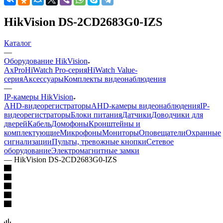
HikVision DS-2CD2683G0-IZS
Каталог
—
Оборудование HikVision
AxPro
HiWatch Pro-серия
HiWatch Value-
серия
Аксессуары
Комплекты видеонаблюдения
—
IP-камеры HikVision
AHD-видеорегистраторы
AHD-камеры видеонаблюдения
IP-
видеорегистраторы
Блоки питания
Датчики
Доводчики для
дверей
Кабель
Домофоны
Кронштейны и
комплектующие
Микрофоны
Мониторы
Оповещатели
Охранные
сигнализации
Пульты, тревожные кнопки
Сетевое
оборудование
Электромагнитные замки
—
HikVision DS-2CD2683G0-IZS