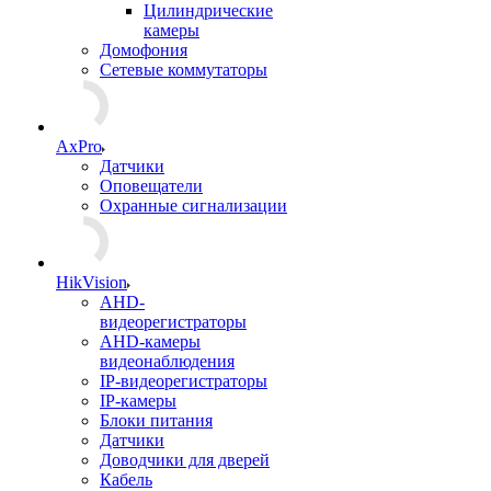
Цилиндрические
камеры
Домофония
Сетевые коммутаторы
AxPro
Датчики
Оповещатели
Охранные сигнализации
HikVision
AHD-
видеорегистраторы
AHD-камеры
видеонаблюдения
IP-видеорегистраторы
IP-камеры
Блоки питания
Датчики
Доводчики для дверей
Кабель