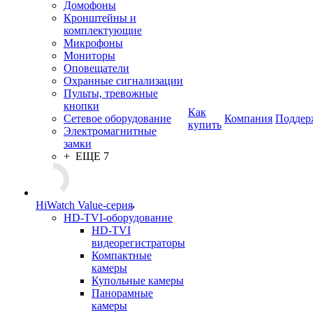
Домофоны
Кронштейны и
комплектующие
Микрофоны
Мониторы
Оповещатели
Охранные сигнализации
Пульты, тревожные
кнопки
Как
Сетевое оборудование
Компания
Поддер
купить
Электромагнитные
замки
+ ЕЩЕ 7
HiWatch Value-серия
HD-TVI-оборудование
HD-TVI
видеорегистраторы
Компактные
камеры
Купольные камеры
Панорамные
камеры