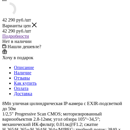
42 290
руб.
/шт
Варианты цен
42 290
руб.
/шт
Подробности
Нет в наличии
Нашли дешевле?
Хочу в подарок
Описание
Наличие
Отзывы
Как купить
Оплата
Доставка
8Мп уличная цилиндрическая IP-камера с EXIR-подсветкой
до 50м
1/2,5" Progressive Scan CMOS; моторизированный
вариообъектив 2.8-12мм; угол обзора 105°~34,5°;
механический ИК-фильтр; 0.01лк@F1.2; сжатие
H.265/H.265+/H.264/H.264+/MJPEG; тройной поток; 3840 ×