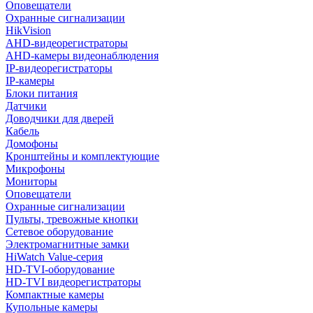
Оповещатели
Охранные сигнализации
HikVision
AHD-видеорегистраторы
AHD-камеры видеонаблюдения
IP-видеорегистраторы
IP-камеры
Блоки питания
Датчики
Доводчики для дверей
Кабель
Домофоны
Кронштейны и комплектующие
Микрофоны
Мониторы
Оповещатели
Охранные сигнализации
Пульты, тревожные кнопки
Сетевое оборудование
Электромагнитные замки
HiWatch Value-серия
HD-TVI-оборудование
HD-TVI видеорегистраторы
Компактные камеры
Купольные камеры