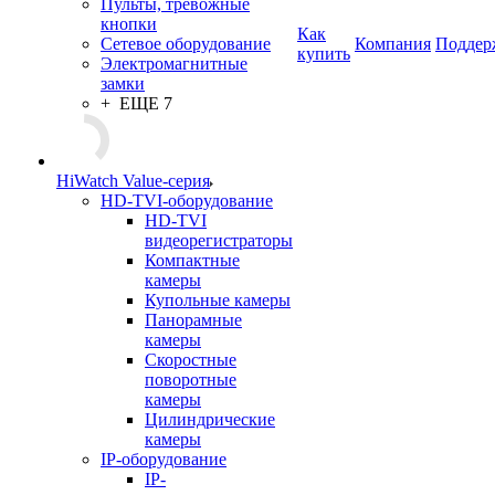
Пульты, тревожные
кнопки
Как
Сетевое оборудование
Компания
Поддер
купить
Электромагнитные
замки
+ ЕЩЕ 7
HiWatch Value-серия
HD-TVI-оборудование
HD-TVI
видеорегистраторы
Компактные
камеры
Купольные камеры
Панорамные
камеры
Скоростные
поворотные
камеры
Цилиндрические
камеры
IP-оборудование
IP-