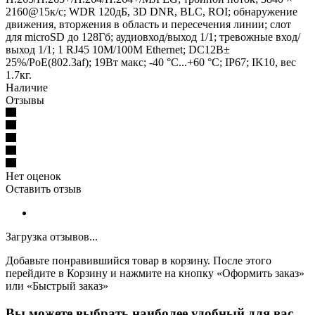
2160@15к/с; WDR 120дБ, 3D DNR, BLC, ROI; обнаружение
движения, вторжения в область и пересечения линии; слот
для microSD до 128Гб; аудиовход/выход 1/1; тревожные вход/
выход 1/1; 1 RJ45 10M/100M Ethernet; DC12В±
25%/PoE(802.3af); 19Вт макс; -40 °C...+60 °C; IP67; IK10, вес
1.7кг.
Наличие
Отзывы
Нет оценок
Оставить отзыв
Загрузка отзывов...
Добавьте понравившийся товар в корзину. После этого
перейдите в Корзину и нажмите на кнопку «Оформить заказ»
или «Быстрый заказ»
Вы можете выбрать наиболее удобный для вас