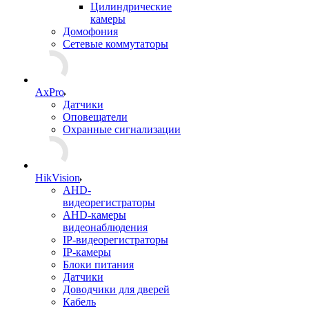
Цилиндрические
камеры
Домофония
Сетевые коммутаторы
AxPro
Датчики
Оповещатели
Охранные сигнализации
HikVision
AHD-
видеорегистраторы
AHD-камеры
видеонаблюдения
IP-видеорегистраторы
IP-камеры
Блоки питания
Датчики
Доводчики для дверей
Кабель