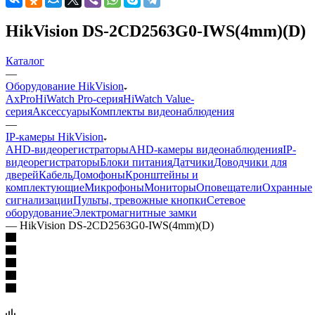
HikVision DS-2CD2563G0-IWS(4mm)(D)
Каталог
—
Оборудование HikVision
AxPro
HiWatch Pro-серия
HiWatch Value-
серия
Аксессуары
Комплекты видеонаблюдения
—
IP-камеры HikVision
AHD-видеорегистраторы
AHD-камеры видеонаблюдения
IP-
видеорегистраторы
Блоки питания
Датчики
Доводчики для
дверей
Кабель
Домофоны
Кронштейны и
комплектующие
Микрофоны
Мониторы
Оповещатели
Охранные
сигнализации
Пульты, тревожные кнопки
Сетевое
оборудование
Электромагнитные замки
—
HikVision DS-2CD2563G0-IWS(4mm)(D)