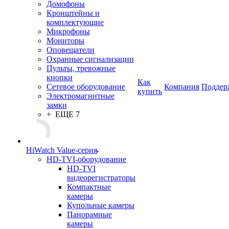
Домофоны
Кронштейны и
комплектующие
Микрофоны
Мониторы
Оповещатели
Охранные сигнализации
Пульты, тревожные
кнопки
Как
Сетевое оборудование
Компания
Поддер
купить
Электромагнитные
замки
+ ЕЩЕ 7
HiWatch Value-серия
HD-TVI-оборудование
HD-TVI
видеорегистраторы
Компактные
камеры
Купольные камеры
Панорамные
камеры