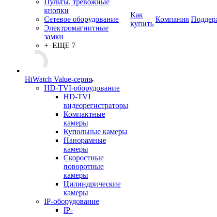
Пульты, тревожные
кнопки
Как
Сетевое оборудование
Компания
Поддер
купить
Электромагнитные
замки
+ ЕЩЕ 7
HiWatch Value-серия
HD-TVI-оборудование
HD-TVI
видеорегистраторы
Компактные
камеры
Купольные камеры
Панорамные
камеры
Скоростные
поворотные
камеры
Цилиндрические
камеры
IP-оборудование
IP-