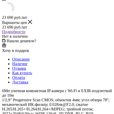
23 690
руб.
/шт
Варианты цен
23 690
руб.
/шт
Подробности
Нет в наличии
Нашли дешевле?
Хочу в подарок
Описание
Наличие
Отзывы
Как купить
Оплата
Доставка
6Мп уличная компактная IP-камера с Wi-Fi и EXIR-подсветкой
до 10м
1/2,9" Progressive Scan CMOS; объектив 4мм; угол обзора 78°;
механический ИК-фильтр; 0.028лк@F2.0; сжатие
H.265/H.265+/H.264/H.264+/MJPEG; тройной поток;
3072×2048@20к/с; WDR 120дБ, 3D DNR, BLC, ROI;