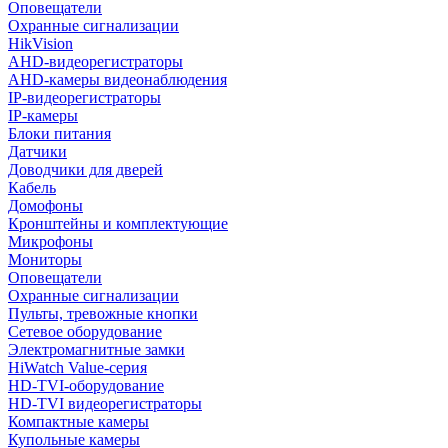
Оповещатели
Охранные сигнализации
HikVision
AHD-видеорегистраторы
AHD-камеры видеонаблюдения
IP-видеорегистраторы
IP-камеры
Блоки питания
Датчики
Доводчики для дверей
Кабель
Домофоны
Кронштейны и комплектующие
Микрофоны
Мониторы
Оповещатели
Охранные сигнализации
Пульты, тревожные кнопки
Сетевое оборудование
Электромагнитные замки
HiWatch Value-серия
HD-TVI-оборудование
HD-TVI видеорегистраторы
Компактные камеры
Купольные камеры