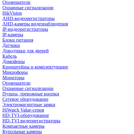
Оповещатели
Охранные сигнализации
HikVision
AHD-видеорегистраторы
AHD-камеры видеонаблюдения
IP-видеорегистраторы
IP-камеры
Блоки питания
Датчики
Доводчики для дверей
Кабель
Домофоны
Кронштейны и комплектующие
Микрофоны
Мониторы
Оповещатели
Охранные сигнализации
Пульты, тревожные кнопки
Сетевое оборудование
Электромагнитные замки
HiWatch Value-серия
HD-TVI-оборудование
HD-TVI видеорегистраторы
Компактные камеры
Купольные камеры