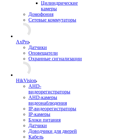
Цилиндрические
камеры
Домофония
Сетевые коммутаторы
AxPro
Датчики
Оповещатели
Охранные сигнализации
HikVision
AHD-
видеорегистраторы
AHD-камеры
видеонаблюдения
IP-видеорегистраторы
IP-камеры
Блоки питания
Датчики
Доводчики для дверей
Кабель