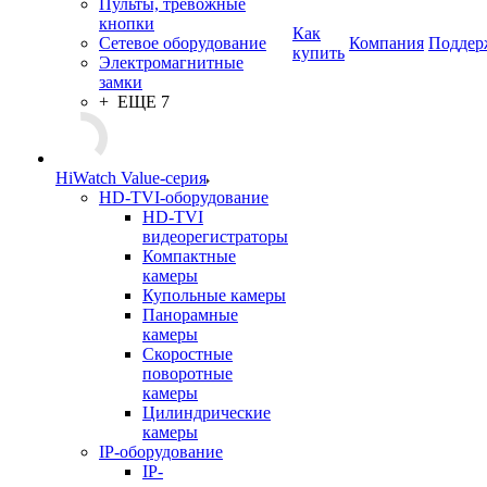
Пульты, тревожные
кнопки
Как
Сетевое оборудование
Компания
Поддер
купить
Электромагнитные
замки
+ ЕЩЕ 7
HiWatch Value-серия
HD-TVI-оборудование
HD-TVI
видеорегистраторы
Компактные
камеры
Купольные камеры
Панорамные
камеры
Скоростные
поворотные
камеры
Цилиндрические
камеры
IP-оборудование
IP-