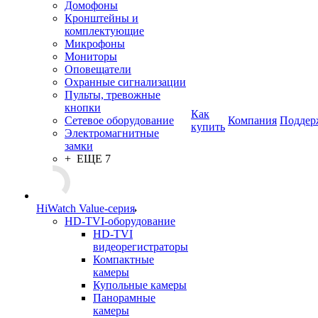
Домофоны
Кронштейны и
комплектующие
Микрофоны
Мониторы
Оповещатели
Охранные сигнализации
Пульты, тревожные
кнопки
Как
Сетевое оборудование
Компания
Поддер
купить
Электромагнитные
замки
+ ЕЩЕ 7
HiWatch Value-серия
HD-TVI-оборудование
HD-TVI
видеорегистраторы
Компактные
камеры
Купольные камеры
Панорамные
камеры