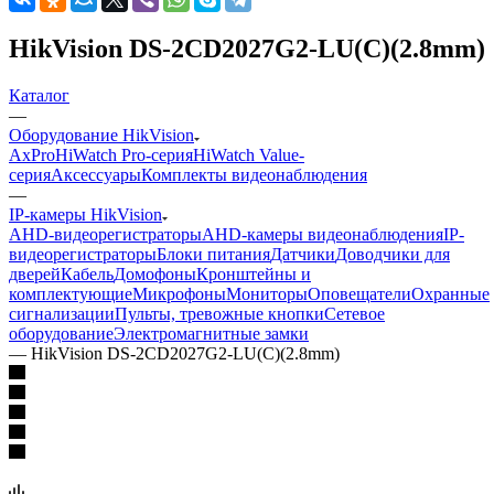
HikVision DS-2CD2027G2-LU(C)(2.8mm)
Каталог
—
Оборудование HikVision
AxPro
HiWatch Pro-серия
HiWatch Value-
серия
Аксессуары
Комплекты видеонаблюдения
—
IP-камеры HikVision
AHD-видеорегистраторы
AHD-камеры видеонаблюдения
IP-
видеорегистраторы
Блоки питания
Датчики
Доводчики для
дверей
Кабель
Домофоны
Кронштейны и
комплектующие
Микрофоны
Мониторы
Оповещатели
Охранные
сигнализации
Пульты, тревожные кнопки
Сетевое
оборудование
Электромагнитные замки
—
HikVision DS-2CD2027G2-LU(C)(2.8mm)