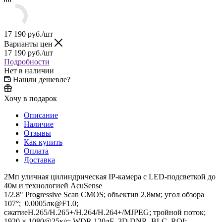
17 190
руб.
/шт
Варианты цен
17 190
руб.
/шт
Подробности
Нет в наличии
Нашли дешевле?
Хочу в подарок
Описание
Наличие
Отзывы
Как купить
Оплата
Доставка
2Мп уличная цилиндрическая IP-камера с LED-подсветкой до
40м и технологией AcuSense
1/2.8" Progressive Scan CMOS; объектив 2.8мм; угол обзора
107°; 0.0005лк@F1.0;
сжатиеH.265/H.265+/H.264/H.264+/MJPEG; тройной поток;
1920 × 1080@25к/с; WDR 120дБ, 3D DNR, BLC, ROI;