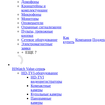
Домофоны
Кронштейны и
комплектующие
Микрофоны
Мониторы
Оповещатели
Охранные сигнализации
Пульты, тревожные
кнопки
Как
Сетевое оборудование
Компания
Поддер
купить
Электромагнитные
замки
+ ЕЩЕ 7
HiWatch Value-серия
HD-TVI-оборудование
HD-TVI
видеорегистраторы
Компактные
камеры
Купольные камеры
Панорамные
камеры