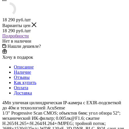
18 290
руб.
/шт
Варианты цен
18 290
руб.
/шт
Подробности
Нет в наличии
Нашли дешевле?
Хочу в подарок
Описание
Наличие
Отзывы
Как купить
Оплата
Доставка
4Мп уличная цилиндрическая IP-камера с EXIR-подсветкой
до 40м и технологией AcuSense
1/3" Progressive Scan CMOS; объектив 6мм; угол обзора 52°;
механический ИК-фильтр; 0.005лк@F1.6; сжатие
H.265/H.265+/H.264/H.264+/MJPEG; тройной поток;
2688×1520@25к/с; WDR 120дБ, 3D DNR, BLC, ROI, слот для