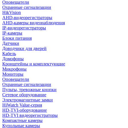
Оповещатели
Охранные сигнализации
HikVision
AHD-видеорегистраторы
AHD-камеры видеонаблюдения
IP-видеорегистраторы
IP-камеры
Блоки питания
Датчики
Доводчики для дверей
Кабель
Домофоны
Кронштейны и комплектующие
Микрофоны
Мониторы
Оповещатели
Охранные сигнализации
Пульты, тревожные кнопки
Сетевое оборудование
Электромагнитные замки
HiWatch Value-серия
HD-TVI-оборудование
HD-TVI видеорегистраторы
Компактные камеры
Купольные камеры