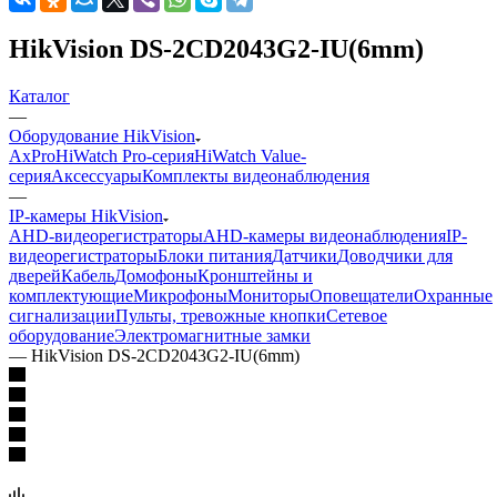
HikVision DS-2CD2043G2-IU(6mm)
Каталог
—
Оборудование HikVision
AxPro
HiWatch Pro-серия
HiWatch Value-
серия
Аксессуары
Комплекты видеонаблюдения
—
IP-камеры HikVision
AHD-видеорегистраторы
AHD-камеры видеонаблюдения
IP-
видеорегистраторы
Блоки питания
Датчики
Доводчики для
дверей
Кабель
Домофоны
Кронштейны и
комплектующие
Микрофоны
Мониторы
Оповещатели
Охранные
сигнализации
Пульты, тревожные кнопки
Сетевое
оборудование
Электромагнитные замки
—
HikVision DS-2CD2043G2-IU(6mm)