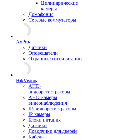
Цилиндрические
камеры
Домофония
Сетевые коммутаторы
AxPro
Датчики
Оповещатели
Охранные сигнализации
HikVision
AHD-
видеорегистраторы
AHD-камеры
видеонаблюдения
IP-видеорегистраторы
IP-камеры
Блоки питания
Датчики
Доводчики для дверей
Кабель