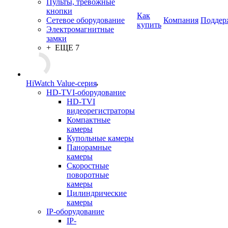
Пульты, тревожные
кнопки
Как
Сетевое оборудование
Компания
Поддер
купить
Электромагнитные
замки
+ ЕЩЕ 7
HiWatch Value-серия
HD-TVI-оборудование
HD-TVI
видеорегистраторы
Компактные
камеры
Купольные камеры
Панорамные
камеры
Скоростные
поворотные
камеры
Цилиндрические
камеры
IP-оборудование
IP-