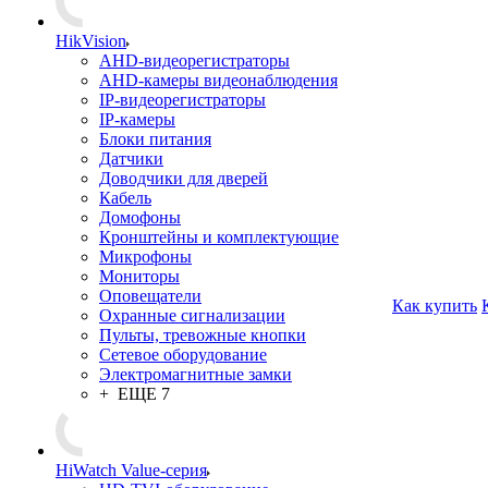
HikVision
AHD-видеорегистраторы
AHD-камеры видеонаблюдения
IP-видеорегистраторы
IP-камеры
Блоки питания
Датчики
Доводчики для дверей
Кабель
Домофоны
Кронштейны и комплектующие
Микрофоны
Мониторы
Оповещатели
Как купить
Охранные сигнализации
Пульты, тревожные кнопки
Сетевое оборудование
Электромагнитные замки
+ ЕЩЕ 7
HiWatch Value-серия