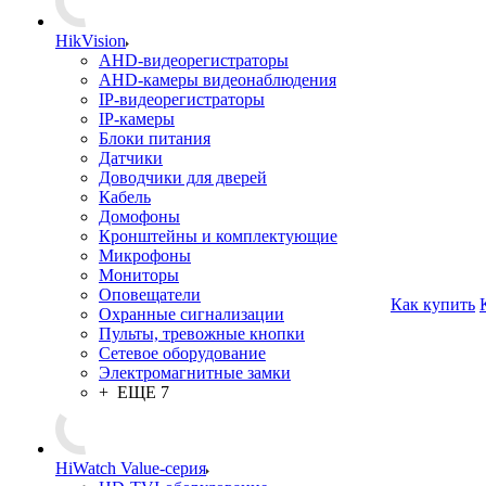
HikVision
AHD-видеорегистраторы
AHD-камеры видеонаблюдения
IP-видеорегистраторы
IP-камеры
Блоки питания
Датчики
Доводчики для дверей
Кабель
Домофоны
Кронштейны и комплектующие
Микрофоны
Мониторы
Оповещатели
Как купить
Охранные сигнализации
Пульты, тревожные кнопки
Сетевое оборудование
Электромагнитные замки
+ ЕЩЕ 7
HiWatch Value-серия