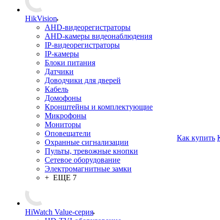
HikVision
AHD-видеорегистраторы
AHD-камеры видеонаблюдения
IP-видеорегистраторы
IP-камеры
Блоки питания
Датчики
Доводчики для дверей
Кабель
Домофоны
Кронштейны и комплектующие
Микрофоны
Мониторы
Оповещатели
Как купить
Охранные сигнализации
Пульты, тревожные кнопки
Сетевое оборудование
Электромагнитные замки
+ ЕЩЕ 7
HiWatch Value-серия