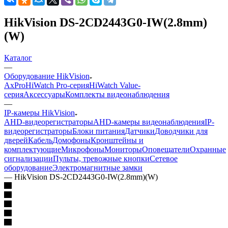
HikVision DS-2CD2443G0-IW(2.8mm)
(W)
Каталог
—
Оборудование HikVision
AxPro
HiWatch Pro-серия
HiWatch Value-
серия
Аксессуары
Комплекты видеонаблюдения
—
IP-камеры HikVision
AHD-видеорегистраторы
AHD-камеры видеонаблюдения
IP-
видеорегистраторы
Блоки питания
Датчики
Доводчики для
дверей
Кабель
Домофоны
Кронштейны и
комплектующие
Микрофоны
Мониторы
Оповещатели
Охранные
сигнализации
Пульты, тревожные кнопки
Сетевое
оборудование
Электромагнитные замки
—
HikVision DS-2CD2443G0-IW(2.8mm)(W)