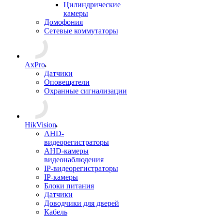
Цилиндрические
камеры
Домофония
Сетевые коммутаторы
AxPro
Датчики
Оповещатели
Охранные сигнализации
HikVision
AHD-
видеорегистраторы
AHD-камеры
видеонаблюдения
IP-видеорегистраторы
IP-камеры
Блоки питания
Датчики
Доводчики для дверей
Кабель