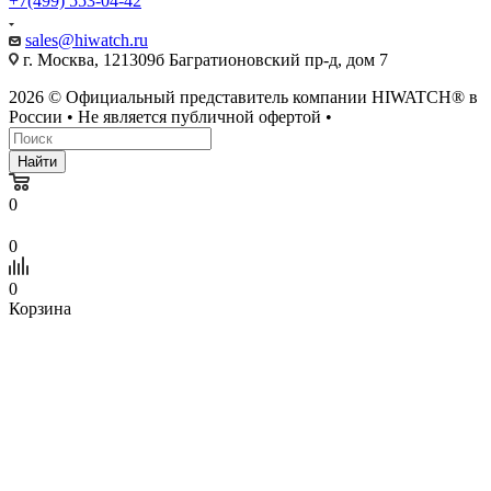
+7(499) 553-04-42
sales@hiwatch.ru
г. Москва, 121309б Багратионовский пр-д, дом 7
2026 © Официальный представитель компании HIWATCH® в
России • Не является публичной офертой •
Найти
0
0
0
Корзина