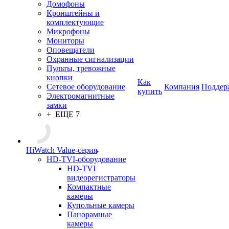
Домофоны
Кронштейны и
комплектующие
Микрофоны
Мониторы
Оповещатели
Охранные сигнализации
Пульты, тревожные
кнопки
Как
Сетевое оборудование
Компания
Поддер
купить
Электромагнитные
замки
+ ЕЩЕ 7
HiWatch Value-серия
HD-TVI-оборудование
HD-TVI
видеорегистраторы
Компактные
камеры
Купольные камеры
Панорамные
камеры