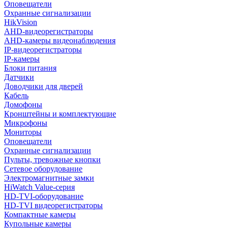
Оповещатели
Охранные сигнализации
HikVision
AHD-видеорегистраторы
AHD-камеры видеонаблюдения
IP-видеорегистраторы
IP-камеры
Блоки питания
Датчики
Доводчики для дверей
Кабель
Домофоны
Кронштейны и комплектующие
Микрофоны
Мониторы
Оповещатели
Охранные сигнализации
Пульты, тревожные кнопки
Сетевое оборудование
Электромагнитные замки
HiWatch Value-серия
HD-TVI-оборудование
HD-TVI видеорегистраторы
Компактные камеры
Купольные камеры