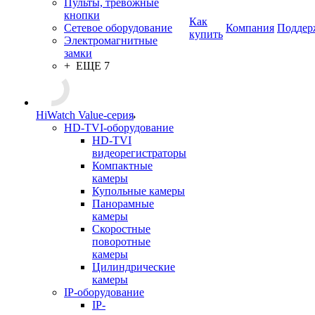
Пульты, тревожные
кнопки
Как
Сетевое оборудование
Компания
Поддер
купить
Электромагнитные
замки
+ ЕЩЕ 7
HiWatch Value-серия
HD-TVI-оборудование
HD-TVI
видеорегистраторы
Компактные
камеры
Купольные камеры
Панорамные
камеры
Скоростные
поворотные
камеры
Цилиндрические
камеры
IP-оборудование
IP-