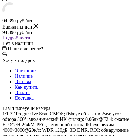
94 390
руб.
/шт
Варианты цен
94 390
руб.
/шт
Подробности
Нет в наличии
Нашли дешевле?
Хочу в подарок
Описание
Наличие
Отзывы
Как купить
Оплата
Доставка
12Мп fisheye IP-камера
1/1.7’’ Progressive Scan CMOS; fisheye объектив 2мм; угол
обзора 360°; механический ИК-фильтр; 0.06лк@F2.4; сжатие
H.265 /H.264/MJPEG; четверной поток; fisheye режим
4000×3000@20к/с; WDR 120дБ, 3D DNR, ROI; обнаружение
движения, вторжения в область и пересечения линии,