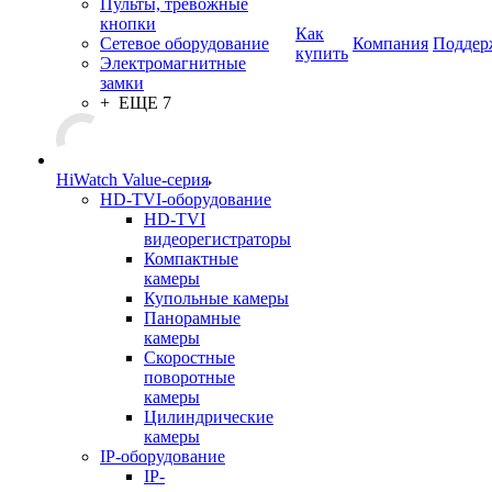
Пульты, тревожные
кнопки
Как
Сетевое оборудование
Компания
Поддер
купить
Электромагнитные
замки
+ ЕЩЕ 7
HiWatch Value-серия
HD-TVI-оборудование
HD-TVI
видеорегистраторы
Компактные
камеры
Купольные камеры
Панорамные
камеры
Скоростные
поворотные
камеры
Цилиндрические
камеры
IP-оборудование
IP-