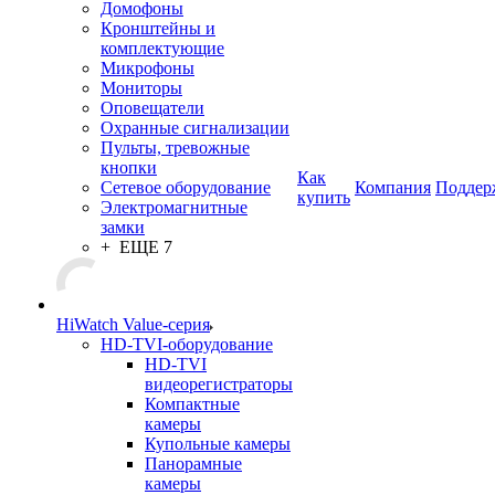
Домофоны
Кронштейны и
комплектующие
Микрофоны
Мониторы
Оповещатели
Охранные сигнализации
Пульты, тревожные
кнопки
Как
Сетевое оборудование
Компания
Поддер
купить
Электромагнитные
замки
+ ЕЩЕ 7
HiWatch Value-серия
HD-TVI-оборудование
HD-TVI
видеорегистраторы
Компактные
камеры
Купольные камеры
Панорамные
камеры