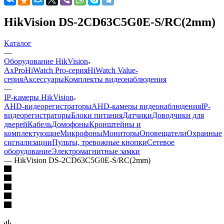
HikVision DS-2CD63C5G0E-S/RC(2mm)
Каталог
—
Оборудование HikVision
AxPro
HiWatch Pro-серия
HiWatch Value-
серия
Аксессуары
Комплекты видеонаблюдения
—
IP-камеры HikVision
AHD-видеорегистраторы
AHD-камеры видеонаблюдения
IP-
видеорегистраторы
Блоки питания
Датчики
Доводчики для
дверей
Кабель
Домофоны
Кронштейны и
комплектующие
Микрофоны
Мониторы
Оповещатели
Охранные
сигнализации
Пульты, тревожные кнопки
Сетевое
оборудование
Электромагнитные замки
—
HikVision DS-2CD63C5G0E-S/RC(2mm)