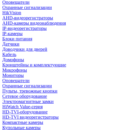
Оповещатели
Охранные сигнализации
HikVision
AHD-видеорегистраторы
AHD-камеры видеонаблюдения
IP-видеорегистраторы
IP-камеры
Блоки питания
Датчики
Доводчики для дверей
Кабель
Домофоны
Кронштейны и комплектующие
Микрофоны
Мониторы
Оповещатели
Охранные сигнализации
Пульты, тревожные кнопки
Сетевое оборудование
Электромагнитные замки
HiWatch Value-серия
HD-TVI-оборудование
HD-TVI видеорегистраторы
Компактные камеры
Купольные камеры