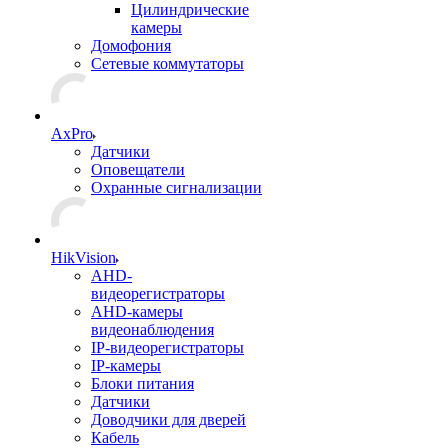
Цилиндрические
камеры
Домофония
Сетевые коммутаторы
AxPro
Датчики
Оповещатели
Охранные сигнализации
HikVision
AHD-
видеорегистраторы
AHD-камеры
видеонаблюдения
IP-видеорегистраторы
IP-камеры
Блоки питания
Датчики
Доводчики для дверей
Кабель