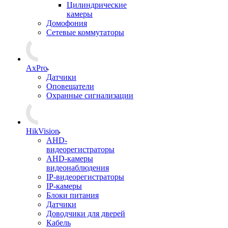
Цилиндрические
камеры
Домофония
Сетевые коммутаторы
AxPro
Датчики
Оповещатели
Охранные сигнализации
HikVision
AHD-
видеорегистраторы
AHD-камеры
видеонаблюдения
IP-видеорегистраторы
IP-камеры
Блоки питания
Датчики
Доводчики для дверей
Кабель