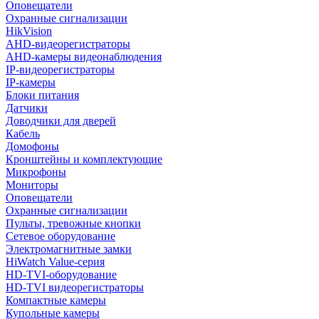
Оповещатели
Охранные сигнализации
HikVision
AHD-видеорегистраторы
AHD-камеры видеонаблюдения
IP-видеорегистраторы
IP-камеры
Блоки питания
Датчики
Доводчики для дверей
Кабель
Домофоны
Кронштейны и комплектующие
Микрофоны
Мониторы
Оповещатели
Охранные сигнализации
Пульты, тревожные кнопки
Сетевое оборудование
Электромагнитные замки
HiWatch Value-серия
HD-TVI-оборудование
HD-TVI видеорегистраторы
Компактные камеры
Купольные камеры