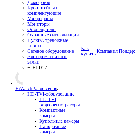
Домофоны
Кронштейны и
комплектующие
Микрофоны
Мониторы
Оповещатели
Охранные сигнализации
Пульты, тревожные
кнопки
Как
Сетевое оборудование
Компания
Поддер
купить
Электромагнитные
замки
+ ЕЩЕ 7
HiWatch Value-серия
HD-TVI-оборудование
HD-TVI
видеорегистраторы
Компактные
камеры
Купольные камеры
Панорамные
камеры