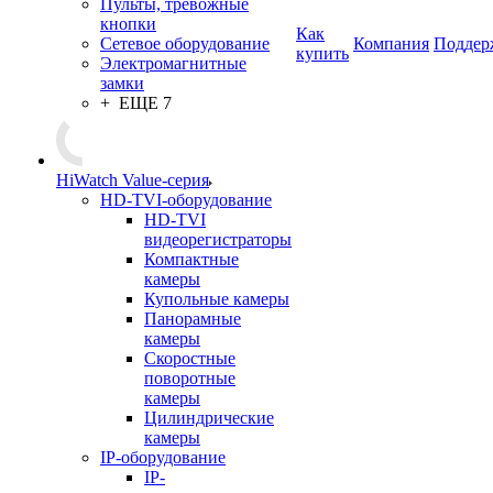
Пульты, тревожные
кнопки
Как
Сетевое оборудование
Компания
Поддер
купить
Электромагнитные
замки
+ ЕЩЕ 7
HiWatch Value-серия
HD-TVI-оборудование
HD-TVI
видеорегистраторы
Компактные
камеры
Купольные камеры
Панорамные
камеры
Скоростные
поворотные
камеры
Цилиндрические
камеры
IP-оборудование
IP-