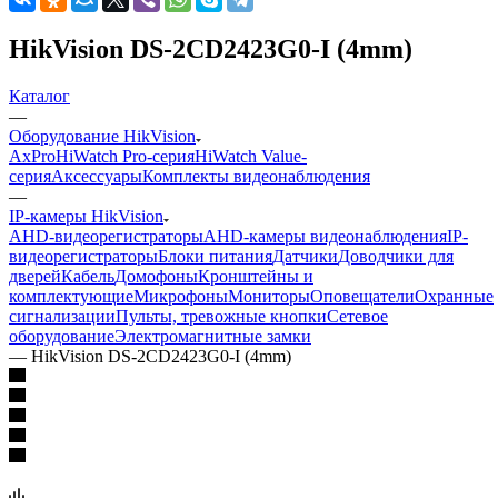
HikVision DS-2CD2423G0-I (4mm)
Каталог
—
Оборудование HikVision
AxPro
HiWatch Pro-серия
HiWatch Value-
серия
Аксессуары
Комплекты видеонаблюдения
—
IP-камеры HikVision
AHD-видеорегистраторы
AHD-камеры видеонаблюдения
IP-
видеорегистраторы
Блоки питания
Датчики
Доводчики для
дверей
Кабель
Домофоны
Кронштейны и
комплектующие
Микрофоны
Мониторы
Оповещатели
Охранные
сигнализации
Пульты, тревожные кнопки
Сетевое
оборудование
Электромагнитные замки
—
HikVision DS-2CD2423G0-I (4mm)