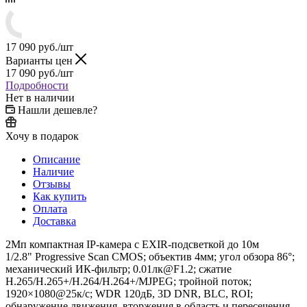
17 090
руб.
/шт
Варианты цен
17 090
руб.
/шт
Подробности
Нет в наличии
Нашли дешевле?
Хочу в подарок
Описание
Наличие
Отзывы
Как купить
Оплата
Доставка
2Мп компактная IP-камера с EXIR-подсветкой до 10м
1/2.8" Progressive Scan CMOS; объектив 4мм; угол обзора 86°;
механический ИК-фильтр; 0.01лк@F1.2; сжатие
H.265/H.265+/H.264/H.264+/MJPEG; тройной поток;
1920×1080@25к/с; WDR 120дБ, 3D DNR, BLC, ROI;
обнаружение движения, вторжения в область и пересечения