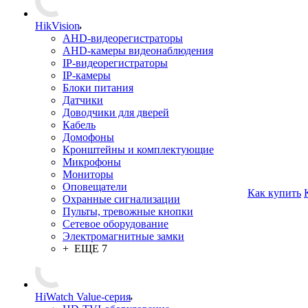
HikVision
AHD-видеорегистраторы
AHD-камеры видеонаблюдения
IP-видеорегистраторы
IP-камеры
Блоки питания
Датчики
Доводчики для дверей
Кабель
Домофоны
Кронштейны и комплектующие
Микрофоны
Мониторы
Оповещатели
Как купить
Охранные сигнализации
Пульты, тревожные кнопки
Сетевое оборудование
Электромагнитные замки
+ ЕЩЕ 7
HiWatch Value-серия