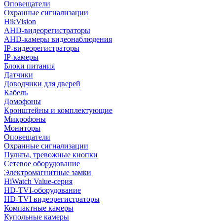
Оповещатели
Охранные сигнализации
HikVision
AHD-видеорегистраторы
AHD-камеры видеонаблюдения
IP-видеорегистраторы
IP-камеры
Блоки питания
Датчики
Доводчики для дверей
Кабель
Домофоны
Кронштейны и комплектующие
Микрофоны
Мониторы
Оповещатели
Охранные сигнализации
Пульты, тревожные кнопки
Сетевое оборудование
Электромагнитные замки
HiWatch Value-серия
HD-TVI-оборудование
HD-TVI видеорегистраторы
Компактные камеры
Купольные камеры