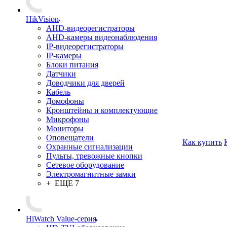
HikVision
AHD-видеорегистраторы
AHD-камеры видеонаблюдения
IP-видеорегистраторы
IP-камеры
Блоки питания
Датчики
Доводчики для дверей
Кабель
Домофоны
Кронштейны и комплектующие
Микрофоны
Мониторы
Оповещатели
Как купить
Охранные сигнализации
Пульты, тревожные кнопки
Сетевое оборудование
Электромагнитные замки
+ ЕЩЕ 7
HiWatch Value-серия