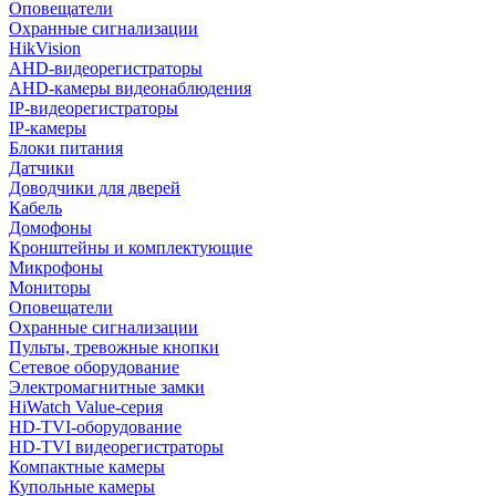
Оповещатели
Охранные сигнализации
HikVision
AHD-видеорегистраторы
AHD-камеры видеонаблюдения
IP-видеорегистраторы
IP-камеры
Блоки питания
Датчики
Доводчики для дверей
Кабель
Домофоны
Кронштейны и комплектующие
Микрофоны
Мониторы
Оповещатели
Охранные сигнализации
Пульты, тревожные кнопки
Сетевое оборудование
Электромагнитные замки
HiWatch Value-серия
HD-TVI-оборудование
HD-TVI видеорегистраторы
Компактные камеры
Купольные камеры