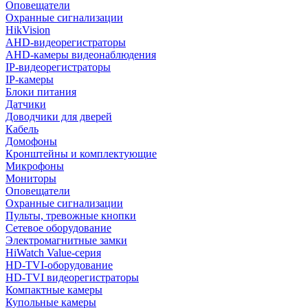
Оповещатели
Охранные сигнализации
HikVision
AHD-видеорегистраторы
AHD-камеры видеонаблюдения
IP-видеорегистраторы
IP-камеры
Блоки питания
Датчики
Доводчики для дверей
Кабель
Домофоны
Кронштейны и комплектующие
Микрофоны
Мониторы
Оповещатели
Охранные сигнализации
Пульты, тревожные кнопки
Сетевое оборудование
Электромагнитные замки
HiWatch Value-серия
HD-TVI-оборудование
HD-TVI видеорегистраторы
Компактные камеры
Купольные камеры