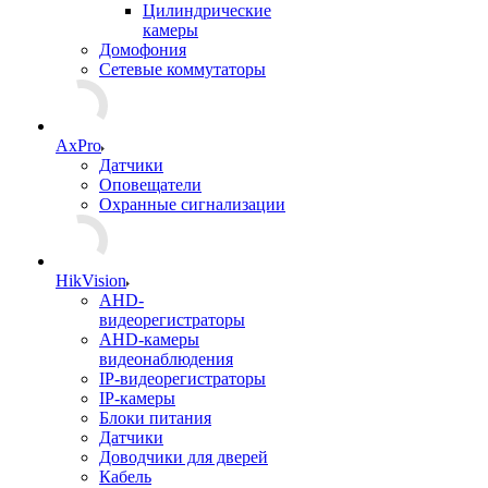
Цилиндрические
камеры
Домофония
Сетевые коммутаторы
AxPro
Датчики
Оповещатели
Охранные сигнализации
HikVision
AHD-
видеорегистраторы
AHD-камеры
видеонаблюдения
IP-видеорегистраторы
IP-камеры
Блоки питания
Датчики
Доводчики для дверей
Кабель