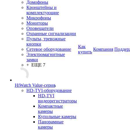
Домофоны
Кронштейны и
комплектующие
Микрофоны
Мониторы
Оповещатели
Охранные сигнализации
Пульты, тревожные
кнопки
Как
Сетевое оборудование
Компания
Поддер
купить
Электромагнитные
замки
+ ЕЩЕ 7
HiWatch Value-серия
HD-TVI-оборудование
HD-TVI
видеорегистраторы
Компактные
камеры
Купольные камеры
Панорамные
камеры