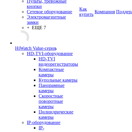
Пульты, тревожные
кнопки
Как
Сетевое оборудование
Компания
Поддер
купить
Электромагнитные
замки
+ ЕЩЕ 7
HiWatch Value-серия
HD-TVI-оборудование
HD-TVI
видеорегистраторы
Компактные
камеры
Купольные камеры
Панорамные
камеры
Скоростные
поворотные
камеры
Цилиндрические
камеры
IP-оборудование
IP-