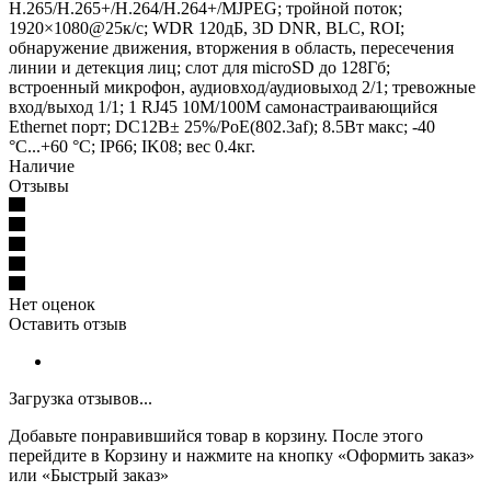
H.265/H.265+/H.264/H.264+/MJPEG; тройной поток;
1920×1080@25к/с; WDR 120дБ, 3D DNR, BLC, ROI;
обнаружение движения, вторжения в область, пересечения
линии и детекция лиц; слот для microSD до 128Гб;
встроенный микрофон, аудиовход/аудиовыход 2/1; тревожные
вход/выход 1/1; 1 RJ45 10M/100M самонастраивающийся
Ethernet порт; DC12В± 25%/PoE(802.3af); 8.5Вт макс; -40
°C...+60 °C; IP66; IK08; вес 0.4кг.
Наличие
Отзывы
Нет оценок
Оставить отзыв
Загрузка отзывов...
Добавьте понравившийся товар в корзину. После этого
перейдите в Корзину и нажмите на кнопку «Оформить заказ»
или «Быстрый заказ»