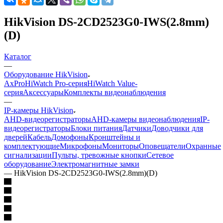
HikVision DS-2CD2523G0-IWS(2.8mm)
(D)
Каталог
—
Оборудование HikVision
AxPro
HiWatch Pro-серия
HiWatch Value-
серия
Аксессуары
Комплекты видеонаблюдения
—
IP-камеры HikVision
AHD-видеорегистраторы
AHD-камеры видеонаблюдения
IP-
видеорегистраторы
Блоки питания
Датчики
Доводчики для
дверей
Кабель
Домофоны
Кронштейны и
комплектующие
Микрофоны
Мониторы
Оповещатели
Охранные
сигнализации
Пульты, тревожные кнопки
Сетевое
оборудование
Электромагнитные замки
—
HikVision DS-2CD2523G0-IWS(2.8mm)(D)