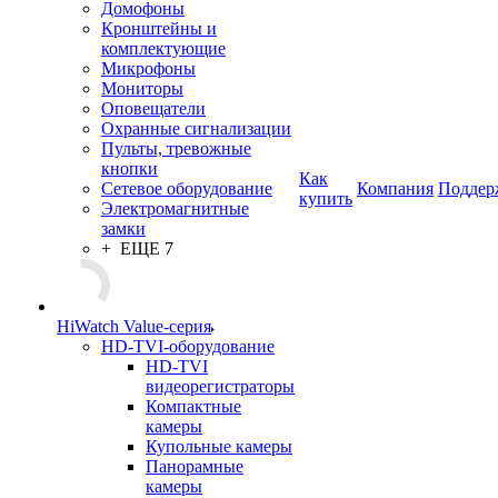
Домофоны
Кронштейны и
комплектующие
Микрофоны
Мониторы
Оповещатели
Охранные сигнализации
Пульты, тревожные
кнопки
Как
Сетевое оборудование
Компания
Поддер
купить
Электромагнитные
замки
+ ЕЩЕ 7
HiWatch Value-серия
HD-TVI-оборудование
HD-TVI
видеорегистраторы
Компактные
камеры
Купольные камеры
Панорамные
камеры