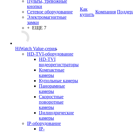
Пульты, тревожные
кнопки
Как
Сетевое оборудование
Компания
Поддер
купить
Электромагнитные
замки
+ ЕЩЕ 7
HiWatch Value-серия
HD-TVI-оборудование
HD-TVI
видеорегистраторы
Компактные
камеры
Купольные камеры
Панорамные
камеры
Скоростные
поворотные
камеры
Цилиндрические
камеры
IP-оборудование
IP-