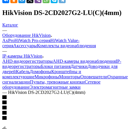
HikVision DS-2CD2027G2-LU(C)(4mm)
Каталог
—
Оборудование HikVision
AxPro
HiWatch Pro-серия
HiWatch Value-
серия
Аксессуары
Комплекты видеонаблюдения
—
IP-камеры HikVision
AHD-видеорегистраторы
AHD-камеры видеонаблюдения
IP-
видеорегистраторы
Блоки питания
Датчики
Доводчики для
дверей
Кабель
Домофоны
Кронштейны и
комплектующие
Микрофоны
Мониторы
Оповещатели
Охранные
сигнализации
Пульты, тревожные кнопки
Сетевое
оборудование
Электромагнитные замки
—
HikVision DS-2CD2027G2-LU(C)(4mm)