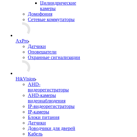
Цилиндрические
камеры
Домофония
Сетевые коммутаторы
AxPro
Датчики
Оповещатели
Охранные сигнализации
HikVision
AHD-
видеорегистраторы
AHD-камеры
видеонаблюдения
IP-видеорегистраторы
IP-камеры
Блоки питания
Датчики
Доводчики для дверей
Кабель