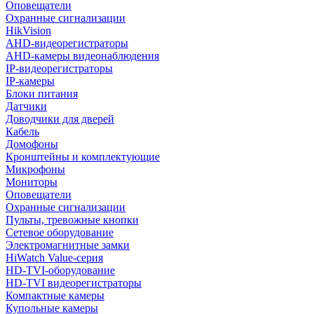
Оповещатели
Охранные сигнализации
HikVision
AHD-видеорегистраторы
AHD-камеры видеонаблюдения
IP-видеорегистраторы
IP-камеры
Блоки питания
Датчики
Доводчики для дверей
Кабель
Домофоны
Кронштейны и комплектующие
Микрофоны
Мониторы
Оповещатели
Охранные сигнализации
Пульты, тревожные кнопки
Сетевое оборудование
Электромагнитные замки
HiWatch Value-серия
HD-TVI-оборудование
HD-TVI видеорегистраторы
Компактные камеры
Купольные камеры