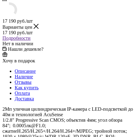
17 190
руб.
/шт
Варианты цен
17 190
руб.
/шт
Подробности
Нет в наличии
Нашли дешевле?
Хочу в подарок
Описание
Наличие
Отзывы
Как купить
Оплата
Доставка
2Мп уличная цилиндрическая IP-камера с LED-подсветкой до
40м и технологией AcuSense
1/2.8" Progressive Scan CMOS; объектив 4мм; угол обзора
84°; 0.0005лк@F1.0;
сжатиеH.265/H.265+/H.264/H.264+/MJPEG; тройной поток;
1920 × 1080@25к/с; WDR 120дБ, 3D DNR, BLC, ROI;