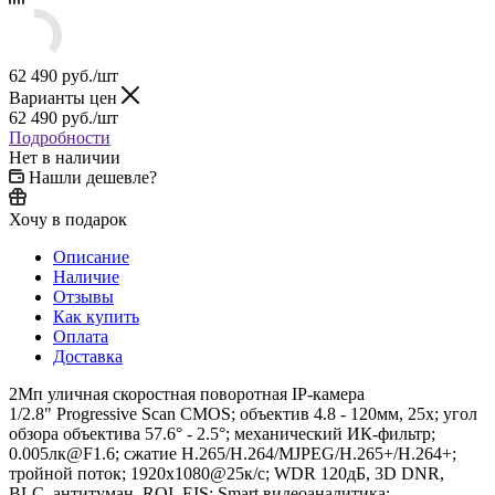
62 490
руб.
/шт
Варианты цен
62 490
руб.
/шт
Подробности
Нет в наличии
Нашли дешевле?
Хочу в подарок
Описание
Наличие
Отзывы
Как купить
Оплата
Доставка
2Мп уличная скоростная поворотная IP-камера
1/2.8" Progressive Scan CMOS; объектив 4.8 - 120мм, 25x; угол
обзора объектива 57.6° - 2.5°; механический ИК-фильтр;
0.005лк@F1.6; сжатие H.265/H.264/MJPEG/H.265+/H.264+;
тройной поток; 1920х1080@25к/с; WDR 120дБ, 3D DNR,
BLC, антитуман, ROI, EIS; Smart видеоаналитика;