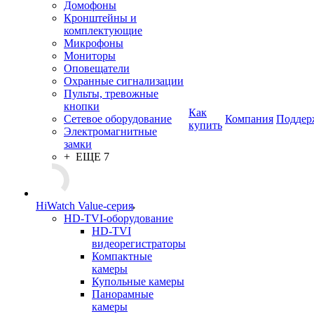
Домофоны
Кронштейны и
комплектующие
Микрофоны
Мониторы
Оповещатели
Охранные сигнализации
Пульты, тревожные
кнопки
Как
Сетевое оборудование
Компания
Поддер
купить
Электромагнитные
замки
+ ЕЩЕ 7
HiWatch Value-серия
HD-TVI-оборудование
HD-TVI
видеорегистраторы
Компактные
камеры
Купольные камеры
Панорамные
камеры