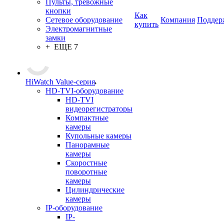
Пульты, тревожные
кнопки
Как
Сетевое оборудование
Компания
Поддер
купить
Электромагнитные
замки
+ ЕЩЕ 7
HiWatch Value-серия
HD-TVI-оборудование
HD-TVI
видеорегистраторы
Компактные
камеры
Купольные камеры
Панорамные
камеры
Скоростные
поворотные
камеры
Цилиндрические
камеры
IP-оборудование
IP-