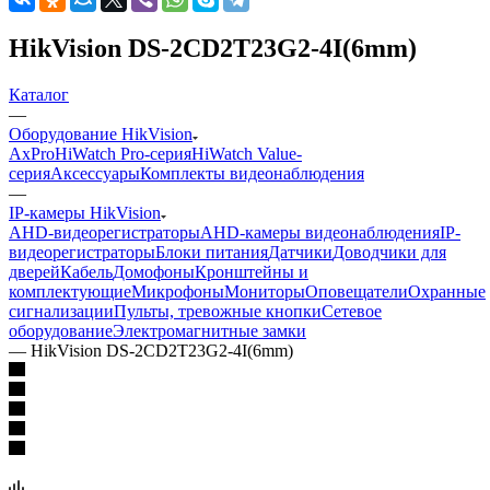
HikVision DS-2CD2T23G2-4I(6mm)
Каталог
—
Оборудование HikVision
AxPro
HiWatch Pro-серия
HiWatch Value-
серия
Аксессуары
Комплекты видеонаблюдения
—
IP-камеры HikVision
AHD-видеорегистраторы
AHD-камеры видеонаблюдения
IP-
видеорегистраторы
Блоки питания
Датчики
Доводчики для
дверей
Кабель
Домофоны
Кронштейны и
комплектующие
Микрофоны
Мониторы
Оповещатели
Охранные
сигнализации
Пульты, тревожные кнопки
Сетевое
оборудование
Электромагнитные замки
—
HikVision DS-2CD2T23G2-4I(6mm)