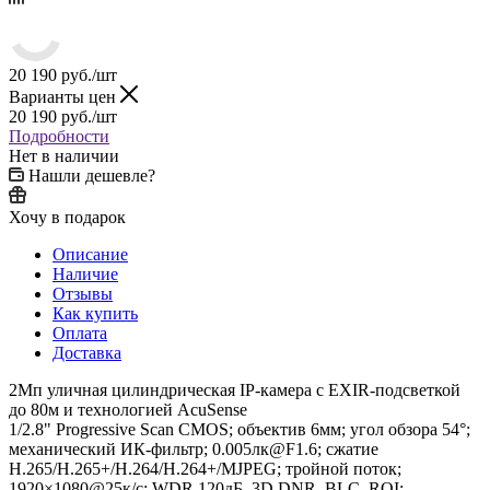
20 190
руб.
/шт
Варианты цен
20 190
руб.
/шт
Подробности
Нет в наличии
Нашли дешевле?
Хочу в подарок
Описание
Наличие
Отзывы
Как купить
Оплата
Доставка
2Мп уличная цилиндрическая IP-камера с EXIR-подсветкой
до 80м и технологией AcuSense
1/2.8" Progressive Scan CMOS; объектив 6мм; угол обзора 54°;
механический ИК-фильтр; 0.005лк@F1.6; сжатие
H.265/H.265+/H.264/H.264+/MJPEG; тройной поток;
1920×1080@25к/с; WDR 120дБ, 3D DNR, BLC, ROI;