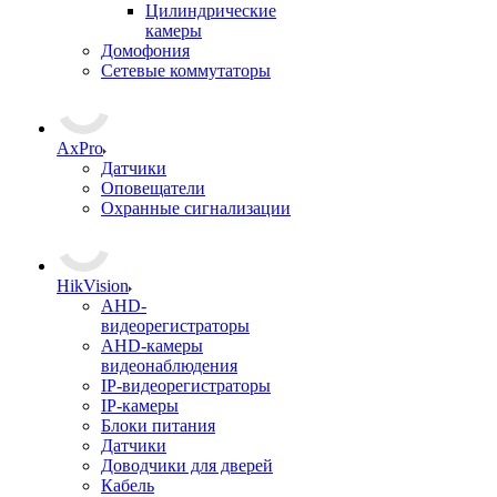
Цилиндрические
камеры
Домофония
Сетевые коммутаторы
AxPro
Датчики
Оповещатели
Охранные сигнализации
HikVision
AHD-
видеорегистраторы
AHD-камеры
видеонаблюдения
IP-видеорегистраторы
IP-камеры
Блоки питания
Датчики
Доводчики для дверей
Кабель