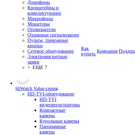
Домофоны
Кронштейны и
комплектующие
Микрофоны
Мониторы
Оповещатели
Охранные сигнализации
Пульты, тревожные
кнопки
Как
Сетевое оборудование
Компания
Поддер
купить
Электромагнитные
замки
+ ЕЩЕ 7
HiWatch Value-серия
HD-TVI-оборудование
HD-TVI
видеорегистраторы
Компактные
камеры
Купольные камеры
Панорамные
камеры