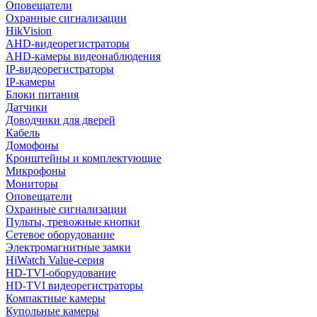
Оповещатели
Охранные сигнализации
HikVision
AHD-видеорегистраторы
AHD-камеры видеонаблюдения
IP-видеорегистраторы
IP-камеры
Блоки питания
Датчики
Доводчики для дверей
Кабель
Домофоны
Кронштейны и комплектующие
Микрофоны
Мониторы
Оповещатели
Охранные сигнализации
Пульты, тревожные кнопки
Сетевое оборудование
Электромагнитные замки
HiWatch Value-серия
HD-TVI-оборудование
HD-TVI видеорегистраторы
Компактные камеры
Купольные камеры