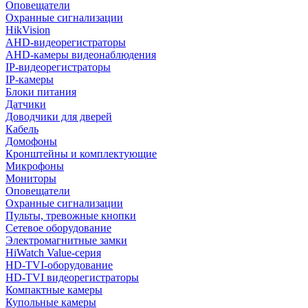
Оповещатели
Охранные сигнализации
HikVision
AHD-видеорегистраторы
AHD-камеры видеонаблюдения
IP-видеорегистраторы
IP-камеры
Блоки питания
Датчики
Доводчики для дверей
Кабель
Домофоны
Кронштейны и комплектующие
Микрофоны
Мониторы
Оповещатели
Охранные сигнализации
Пульты, тревожные кнопки
Сетевое оборудование
Электромагнитные замки
HiWatch Value-серия
HD-TVI-оборудование
HD-TVI видеорегистраторы
Компактные камеры
Купольные камеры