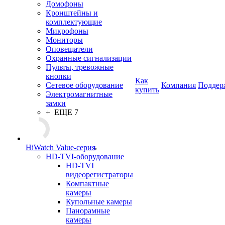
Домофоны
Кронштейны и
комплектующие
Микрофоны
Мониторы
Оповещатели
Охранные сигнализации
Пульты, тревожные
кнопки
Как
Сетевое оборудование
Компания
Поддер
купить
Электромагнитные
замки
+ ЕЩЕ 7
HiWatch Value-серия
HD-TVI-оборудование
HD-TVI
видеорегистраторы
Компактные
камеры
Купольные камеры
Панорамные
камеры