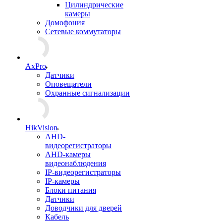
Цилиндрические
камеры
Домофония
Сетевые коммутаторы
AxPro
Датчики
Оповещатели
Охранные сигнализации
HikVision
AHD-
видеорегистраторы
AHD-камеры
видеонаблюдения
IP-видеорегистраторы
IP-камеры
Блоки питания
Датчики
Доводчики для дверей
Кабель