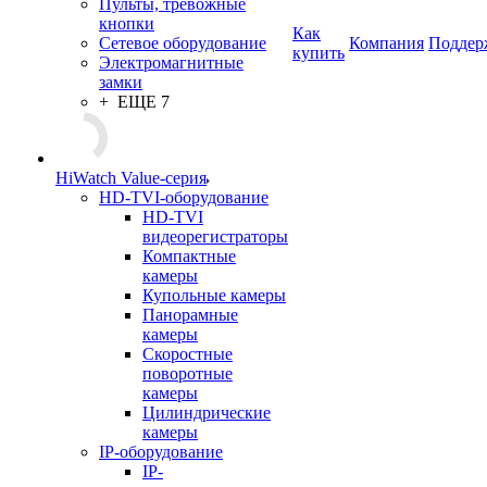
Пульты, тревожные
кнопки
Как
Сетевое оборудование
Компания
Поддер
купить
Электромагнитные
замки
+ ЕЩЕ 7
HiWatch Value-серия
HD-TVI-оборудование
HD-TVI
видеорегистраторы
Компактные
камеры
Купольные камеры
Панорамные
камеры
Скоростные
поворотные
камеры
Цилиндрические
камеры
IP-оборудование
IP-