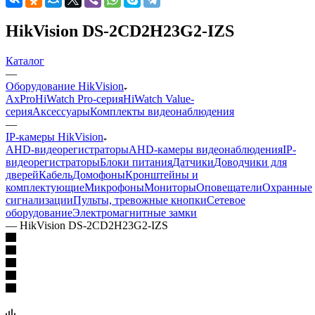
HikVision DS-2CD2H23G2-IZS
Каталог
—
Оборудование HikVision
AxPro
HiWatch Pro-серия
HiWatch Value-
серия
Аксессуары
Комплекты видеонаблюдения
—
IP-камеры HikVision
AHD-видеорегистраторы
AHD-камеры видеонаблюдения
IP-
видеорегистраторы
Блоки питания
Датчики
Доводчики для
дверей
Кабель
Домофоны
Кронштейны и
комплектующие
Микрофоны
Мониторы
Оповещатели
Охранные
сигнализации
Пульты, тревожные кнопки
Сетевое
оборудование
Электромагнитные замки
—
HikVision DS-2CD2H23G2-IZS