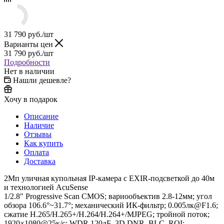
31 790
руб.
/шт
Варианты цен
31 790
руб.
/шт
Подробности
Нет в наличии
Нашли дешевле?
Хочу в подарок
Описание
Наличие
Отзывы
Как купить
Оплата
Доставка
2Мп уличная купольная IP-камера с EXIR-подсветкой до 40м
и технологией AcuSense
1/2.8" Progressive Scan CMOS; вариообъектив 2.8-12мм; угол
обзора 106.6°~31.7°; механический ИК-фильтр; 0.005лк@F1.6;
сжатие H.265/H.265+/H.264/H.264+/MJPEG; тройной поток;
1920×1080@25к/с; WDR 120дБ, 3D DNR, BLC, ROI;