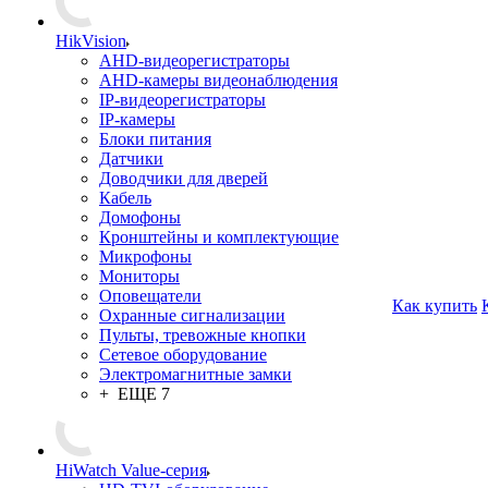
HikVision
AHD-видеорегистраторы
AHD-камеры видеонаблюдения
IP-видеорегистраторы
IP-камеры
Блоки питания
Датчики
Доводчики для дверей
Кабель
Домофоны
Кронштейны и комплектующие
Микрофоны
Мониторы
Оповещатели
Как купить
Охранные сигнализации
Пульты, тревожные кнопки
Сетевое оборудование
Электромагнитные замки
+ ЕЩЕ 7
HiWatch Value-серия