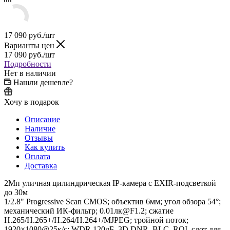
17 090
руб.
/шт
Варианты цен
17 090
руб.
/шт
Подробности
Нет в наличии
Нашли дешевле?
Хочу в подарок
Описание
Наличие
Отзывы
Как купить
Оплата
Доставка
2Мп уличная цилиндрическая IP-камера с EXIR-подсветкой
до 30м
1/2.8" Progressive Scan CMOS; объектив 6мм; угол обзора 54°;
механический ИК-фильтр; 0.01лк@F1.2; сжатие
H.265/H.265+/H.264/H.264+/MJPEG; тройной поток;
1920×1080@25к/с; WDR 120дБ, 3D DNR, BLC, ROI, слот для