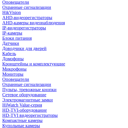
Оповещатели
Охранные сигнализации
HikVision
AHD-видеорегистраторы
AHD-камеры видеонаблюдения
IP-видеорегистраторы
IP-камеры
Блоки питания
Датчики
Доводчики для дверей
Кабель
Домофоны
Кронштейны и комплектующие
Микрофоны
Мониторы
Оповещатели
Охранные сигнализации
Пульты, тревожные кнопки
Сетевое оборудование
Электромагнитные замки
HiWatch Value-серия
HD-TVI-оборудование
HD-TVI видеорегистраторы
Компактные камеры
Купольные камеры