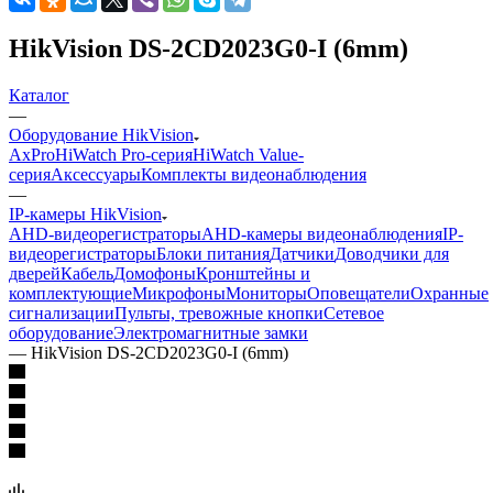
HikVision DS-2CD2023G0-I (6mm)
Каталог
—
Оборудование HikVision
AxPro
HiWatch Pro-серия
HiWatch Value-
серия
Аксессуары
Комплекты видеонаблюдения
—
IP-камеры HikVision
AHD-видеорегистраторы
AHD-камеры видеонаблюдения
IP-
видеорегистраторы
Блоки питания
Датчики
Доводчики для
дверей
Кабель
Домофоны
Кронштейны и
комплектующие
Микрофоны
Мониторы
Оповещатели
Охранные
сигнализации
Пульты, тревожные кнопки
Сетевое
оборудование
Электромагнитные замки
—
HikVision DS-2CD2023G0-I (6mm)