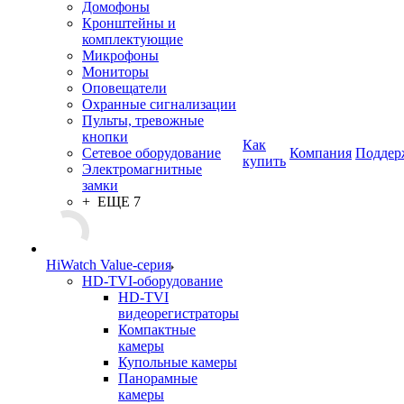
Домофоны
Кронштейны и
комплектующие
Микрофоны
Мониторы
Оповещатели
Охранные сигнализации
Пульты, тревожные
кнопки
Как
Сетевое оборудование
Компания
Поддер
купить
Электромагнитные
замки
+ ЕЩЕ 7
HiWatch Value-серия
HD-TVI-оборудование
HD-TVI
видеорегистраторы
Компактные
камеры
Купольные камеры
Панорамные
камеры