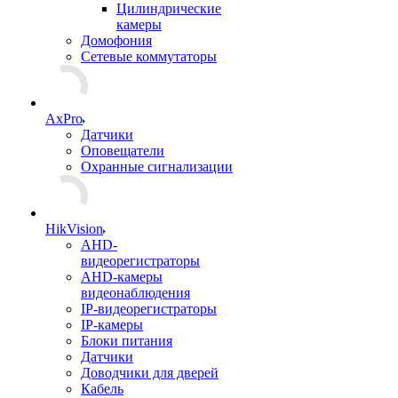
Цилиндрические
камеры
Домофония
Сетевые коммутаторы
AxPro
Датчики
Оповещатели
Охранные сигнализации
HikVision
AHD-
видеорегистраторы
AHD-камеры
видеонаблюдения
IP-видеорегистраторы
IP-камеры
Блоки питания
Датчики
Доводчики для дверей
Кабель