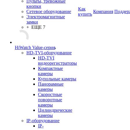
Пульты, тревожные
кнопки
Как
Сетевое оборудование
Компания
Поддер
купить
Электромагнитные
замки
+ ЕЩЕ 7
HiWatch Value-серия
HD-TVI-оборудование
HD-TVI
видеорегистраторы
Компактные
камеры
Купольные камеры
Панорамные
камеры
Скоростные
поворотные
камеры
Цилиндрические
камеры
IP-оборудование
IP-