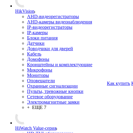
HikVision
AHD-видеорегистраторы
AHD-камеры видеонаблюдения
IP-видеорегистраторы
IP-камеры
Блоки питания
Датчики
Доводчики для дверей
Кабель
Домофоны
Кронштейны и комплектующие
Микрофоны
Мониторы
Оповещатели
Как купить
Охранные сигнализации
Пульты, тревожные кнопки
Сетевое оборудование
Электромагнитные замки
+ ЕЩЕ 7
HiWatch Value-серия