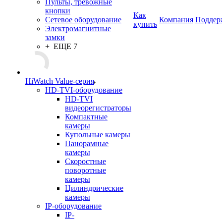
Пульты, тревожные
кнопки
Как
Сетевое оборудование
Компания
Поддер
купить
Электромагнитные
замки
+ ЕЩЕ 7
HiWatch Value-серия
HD-TVI-оборудование
HD-TVI
видеорегистраторы
Компактные
камеры
Купольные камеры
Панорамные
камеры
Скоростные
поворотные
камеры
Цилиндрические
камеры
IP-оборудование
IP-