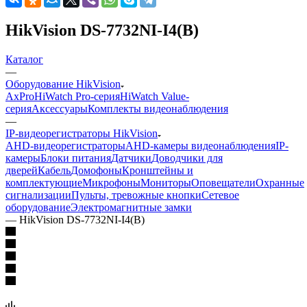
HikVision DS-7732NI-I4(B)
Каталог
—
Оборудование HikVision
AxPro
HiWatch Pro-серия
HiWatch Value-
серия
Аксессуары
Комплекты видеонаблюдения
—
IP-видеорегистраторы HikVision
AHD-видеорегистраторы
AHD-камеры видеонаблюдения
IP-
камеры
Блоки питания
Датчики
Доводчики для
дверей
Кабель
Домофоны
Кронштейны и
комплектующие
Микрофоны
Мониторы
Оповещатели
Охранные
сигнализации
Пульты, тревожные кнопки
Сетевое
оборудование
Электромагнитные замки
—
HikVision DS-7732NI-I4(B)