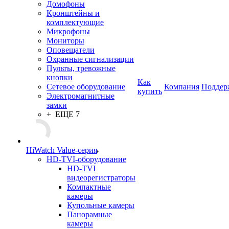
Домофоны
Кронштейны и
комплектующие
Микрофоны
Мониторы
Оповещатели
Охранные сигнализации
Пульты, тревожные
кнопки
Как
Сетевое оборудование
Компания
Поддер
купить
Электромагнитные
замки
+ ЕЩЕ 7
HiWatch Value-серия
HD-TVI-оборудование
HD-TVI
видеорегистраторы
Компактные
камеры
Купольные камеры
Панорамные
камеры