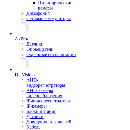
Цилиндрические
камеры
Домофония
Сетевые коммутаторы
AxPro
Датчики
Оповещатели
Охранные сигнализации
HikVision
AHD-
видеорегистраторы
AHD-камеры
видеонаблюдения
IP-видеорегистраторы
IP-камеры
Блоки питания
Датчики
Доводчики для дверей
Кабель