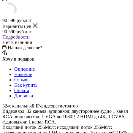
90 590
руб.
/шт
Варианты цен
90 590
руб.
/шт
Подробности
Нет в наличии
Нашли дешевле?
Хочу в подарок
Описание
Наличие
Отзывы
Как купить
Оплата
Доставка
32-х канальный IP-видеорегистратор
Видеовход: 32 канала; аудиовход: двустороннее аудио 1 канал
RCA; видеовыход: 1 VGA до 1080Р, 2 HDMI до 4К, 1 CVBS;
аудиовыход: 1 канал RCA.
Входящий поток 256Мб/с; исходящий поток 256Мб/с;
разрешение записи до 12Мп; синхр.воспр. 16 каналов@1080р;