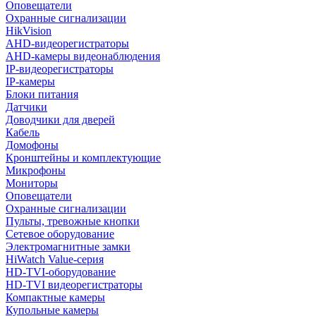
Оповещатели
Охранные сигнализации
HikVision
AHD-видеорегистраторы
AHD-камеры видеонаблюдения
IP-видеорегистраторы
IP-камеры
Блоки питания
Датчики
Доводчики для дверей
Кабель
Домофоны
Кронштейны и комплектующие
Микрофоны
Мониторы
Оповещатели
Охранные сигнализации
Пульты, тревожные кнопки
Сетевое оборудование
Электромагнитные замки
HiWatch Value-серия
HD-TVI-оборудование
HD-TVI видеорегистраторы
Компактные камеры
Купольные камеры