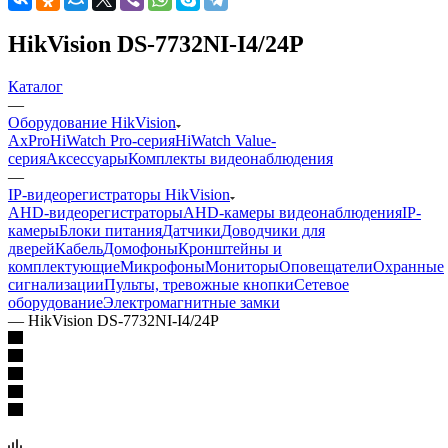
HikVision DS-7732NI-I4/24P
Каталог
—
Оборудование HikVision
AxPro
HiWatch Pro-серия
HiWatch Value-
серия
Аксессуары
Комплекты видеонаблюдения
—
IP-видеорегистраторы HikVision
AHD-видеорегистраторы
AHD-камеры видеонаблюдения
IP-
камеры
Блоки питания
Датчики
Доводчики для
дверей
Кабель
Домофоны
Кронштейны и
комплектующие
Микрофоны
Мониторы
Оповещатели
Охранные
сигнализации
Пульты, тревожные кнопки
Сетевое
оборудование
Электромагнитные замки
—
HikVision DS-7732NI-I4/24P