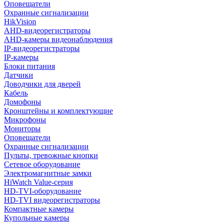
Оповещатели
Охранные сигнализации
HikVision
AHD-видеорегистраторы
AHD-камеры видеонаблюдения
IP-видеорегистраторы
IP-камеры
Блоки питания
Датчики
Доводчики для дверей
Кабель
Домофоны
Кронштейны и комплектующие
Микрофоны
Мониторы
Оповещатели
Охранные сигнализации
Пульты, тревожные кнопки
Сетевое оборудование
Электромагнитные замки
HiWatch Value-серия
HD-TVI-оборудование
HD-TVI видеорегистраторы
Компактные камеры
Купольные камеры