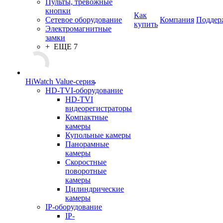
Пульты, тревожные
кнопки
Как
Сетевое оборудование
Компания
Поддер
купить
Электромагнитные
замки
+ ЕЩЕ 7
HiWatch Value-серия
HD-TVI-оборудование
HD-TVI
видеорегистраторы
Компактные
камеры
Купольные камеры
Панорамные
камеры
Скоростные
поворотные
камеры
Цилиндрические
камеры
IP-оборудование
IP-