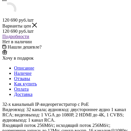
120 690
руб.
/шт
Варианты цен
120 690
руб.
/шт
Подробности
Нет в наличии
Нашли дешевле?
Хочу в подарок
Описание
Наличие
Отзывы
Как купить
Оплата
Доставка
32-х канальный IP-видеорегистратор c PoE
Видеовход: 32 канала; аудиовход: двустороннее аудио 1 канал
RCA; видеовыход: 1 VGA до 1080Р, 2 HDMI до 4К, 1 CVBS;
аудиовыход: 1 канал RCA.
Входящий поток 256Мб/с; исходящий поток 256Мб/с;
разрешение записи до 12Мп; синхр.воспр. 16 каналов@1080р;