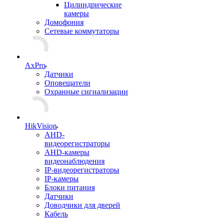
Цилиндрические
камеры
Домофония
Сетевые коммутаторы
AxPro
Датчики
Оповещатели
Охранные сигнализации
HikVision
AHD-
видеорегистраторы
AHD-камеры
видеонаблюдения
IP-видеорегистраторы
IP-камеры
Блоки питания
Датчики
Доводчики для дверей
Кабель