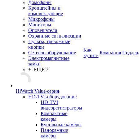
Домофоны
Кронштейны и
комплектующие
Микрофоны
Мониторы
Оповещатели
Охранные сигнализации
Пульты, тревожные
кнопки
Как
Сетевое оборудование
Компания
Поддер
купить
Электромагнитные
замки
+ ЕЩЕ 7
HiWatch Value-серия
HD-TVI-оборудование
HD-TVI
видеорегистраторы
Компактные
камеры
Купольные камеры
Панорамные
камеры