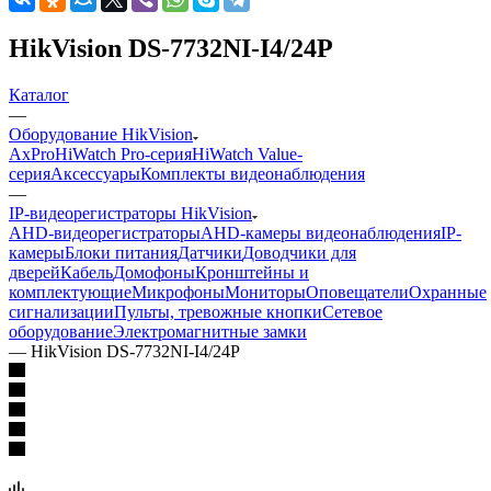
HikVision DS-7732NI-I4/24P
Каталог
—
Оборудование HikVision
AxPro
HiWatch Pro-серия
HiWatch Value-
серия
Аксессуары
Комплекты видеонаблюдения
—
IP-видеорегистраторы HikVision
AHD-видеорегистраторы
AHD-камеры видеонаблюдения
IP-
камеры
Блоки питания
Датчики
Доводчики для
дверей
Кабель
Домофоны
Кронштейны и
комплектующие
Микрофоны
Мониторы
Оповещатели
Охранные
сигнализации
Пульты, тревожные кнопки
Сетевое
оборудование
Электромагнитные замки
—
HikVision DS-7732NI-I4/24P