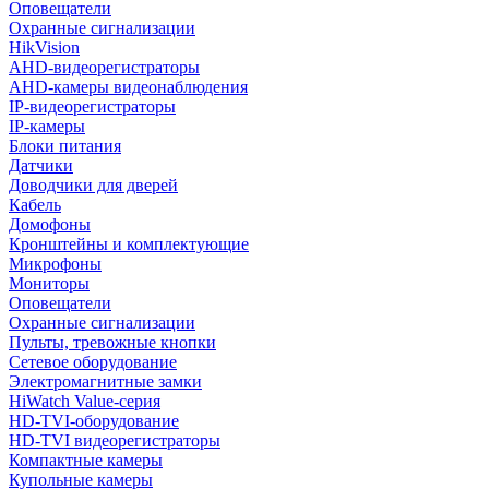
Оповещатели
Охранные сигнализации
HikVision
AHD-видеорегистраторы
AHD-камеры видеонаблюдения
IP-видеорегистраторы
IP-камеры
Блоки питания
Датчики
Доводчики для дверей
Кабель
Домофоны
Кронштейны и комплектующие
Микрофоны
Мониторы
Оповещатели
Охранные сигнализации
Пульты, тревожные кнопки
Сетевое оборудование
Электромагнитные замки
HiWatch Value-серия
HD-TVI-оборудование
HD-TVI видеорегистраторы
Компактные камеры
Купольные камеры