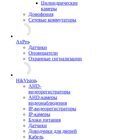
Цилиндрические
камеры
Домофония
Сетевые коммутаторы
AxPro
Датчики
Оповещатели
Охранные сигнализации
HikVision
AHD-
видеорегистраторы
AHD-камеры
видеонаблюдения
IP-видеорегистраторы
IP-камеры
Блоки питания
Датчики
Доводчики для дверей
Кабель