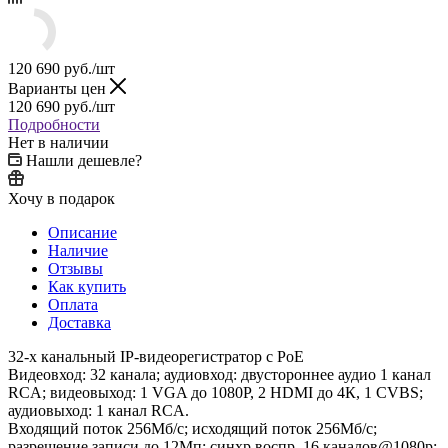
120 690
руб.
/шт
Варианты цен
120 690
руб.
/шт
Подробности
Нет в наличии
Нашли дешевле?
Хочу в подарок
Описание
Наличие
Отзывы
Как купить
Оплата
Доставка
32-х канальный IP-видеорегистратор c PoE
Видеовход: 32 канала; аудиовход: двустороннее аудио 1 канал
RCA; видеовыход: 1 VGA до 1080Р, 2 HDMI до 4К, 1 CVBS;
аудиовыход: 1 канал RCA.
Входящий поток 256Мб/с; исходящий поток 256Мб/с;
разрешение записи до 12Мп; синхр.воспр. 16 каналов@1080р;