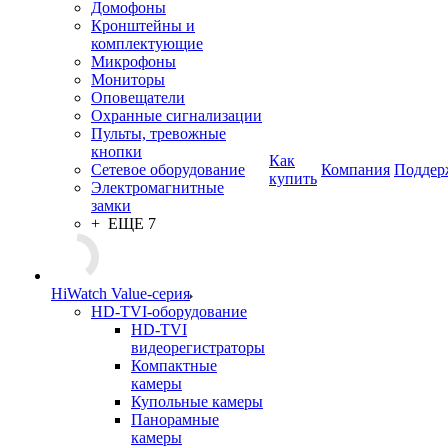
Домофоны
Кронштейны и
комплектующие
Микрофоны
Мониторы
Оповещатели
Охранные сигнализации
Пульты, тревожные
кнопки
Как
Сетевое оборудование
Компания
Поддер
купить
Электромагнитные
замки
+ ЕЩЕ 7
HiWatch Value-серия
HD-TVI-оборудование
HD-TVI
видеорегистраторы
Компактные
камеры
Купольные камеры
Панорамные
камеры