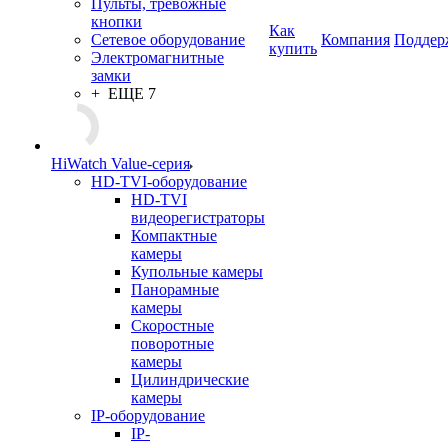
Пульты, тревожные
кнопки
Как
Сетевое оборудование
Компания
Поддер
купить
Электромагнитные
замки
+ ЕЩЕ 7
HiWatch Value-серия
HD-TVI-оборудование
HD-TVI
видеорегистраторы
Компактные
камеры
Купольные камеры
Панорамные
камеры
Скоростные
поворотные
камеры
Цилиндрические
камеры
IP-оборудование
IP-