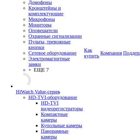
Домофоны
Кронштейны и
комплектующие
Микрофоны
Мониторы
Оповещатели
Охранные сигнализации
Пульты, тревожные
кнопки
Как
Сетевое оборудование
Компания
Поддер
купить
Электромагнитные
замки
+ ЕЩЕ 7
HiWatch Value-серия
HD-TVI-оборудование
HD-TVI
видеорегистраторы
Компактные
камеры
Купольные камеры
Панорамные
камеры