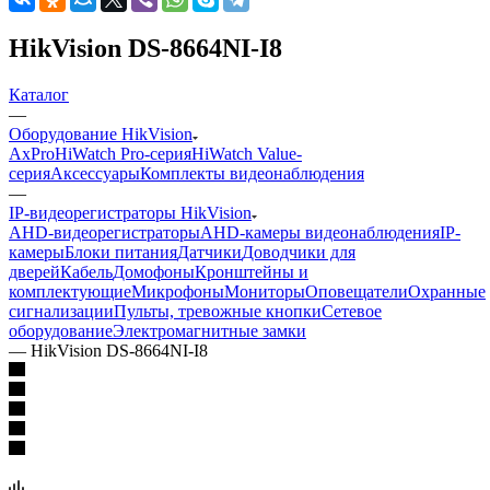
HikVision DS-8664NI-I8
Каталог
—
Оборудование HikVision
AxPro
HiWatch Pro-серия
HiWatch Value-
серия
Аксессуары
Комплекты видеонаблюдения
—
IP-видеорегистраторы HikVision
AHD-видеорегистраторы
AHD-камеры видеонаблюдения
IP-
камеры
Блоки питания
Датчики
Доводчики для
дверей
Кабель
Домофоны
Кронштейны и
комплектующие
Микрофоны
Мониторы
Оповещатели
Охранные
сигнализации
Пульты, тревожные кнопки
Сетевое
оборудование
Электромагнитные замки
—
HikVision DS-8664NI-I8