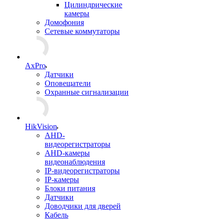
Цилиндрические
камеры
Домофония
Сетевые коммутаторы
AxPro
Датчики
Оповещатели
Охранные сигнализации
HikVision
AHD-
видеорегистраторы
AHD-камеры
видеонаблюдения
IP-видеорегистраторы
IP-камеры
Блоки питания
Датчики
Доводчики для дверей
Кабель