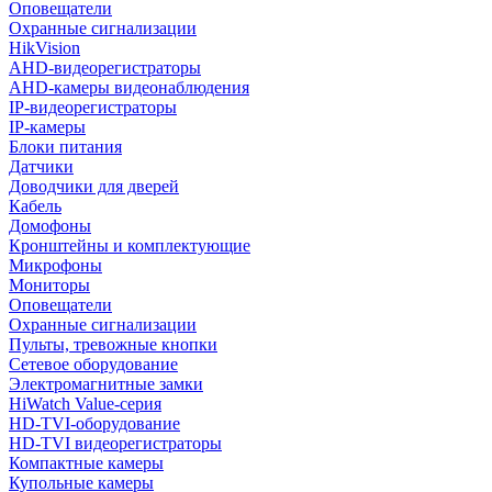
Оповещатели
Охранные сигнализации
HikVision
AHD-видеорегистраторы
AHD-камеры видеонаблюдения
IP-видеорегистраторы
IP-камеры
Блоки питания
Датчики
Доводчики для дверей
Кабель
Домофоны
Кронштейны и комплектующие
Микрофоны
Мониторы
Оповещатели
Охранные сигнализации
Пульты, тревожные кнопки
Сетевое оборудование
Электромагнитные замки
HiWatch Value-серия
HD-TVI-оборудование
HD-TVI видеорегистраторы
Компактные камеры
Купольные камеры