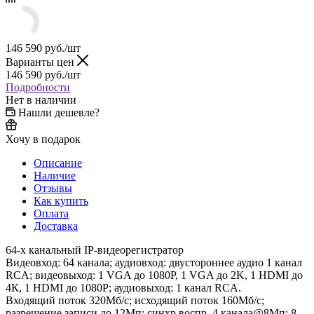
146 590
руб.
/шт
Варианты цен
146 590
руб.
/шт
Подробности
Нет в наличии
Нашли дешевле?
Хочу в подарок
Описание
Наличие
Отзывы
Как купить
Оплата
Доставка
64-x канальный IP-видеорегистратор
Видеовход: 64 канала; аудиовход: двустороннее аудио 1 канал
RCA; видеовыход: 1 VGA до 1080Р, 1 VGA до 2K, 1 HDMI до
4К, 1 HDMI до 1080P; аудиовыход: 1 канал RCA.
Входящий поток 320Мб/с; исходящий поток 160Мб/с;
разрешение записи до 12Мп; синхр.воспр. 4 канала@8Мп; 8