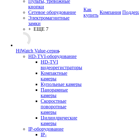
Пульты, тревожные
кнопки
Как
Сетевое оборудование
Компания
Поддер
купить
Электромагнитные
замки
+ ЕЩЕ 7
HiWatch Value-серия
HD-TVI-оборудование
HD-TVI
видеорегистраторы
Компактные
камеры
Купольные камеры
Панорамные
камеры
Скоростные
поворотные
камеры
Цилиндрические
камеры
IP-оборудование
IP-