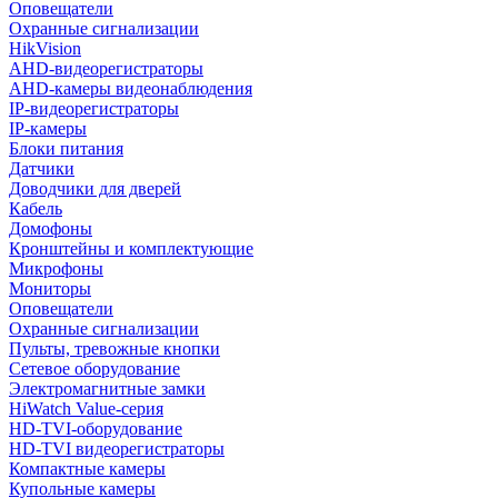
Оповещатели
Охранные сигнализации
HikVision
AHD-видеорегистраторы
AHD-камеры видеонаблюдения
IP-видеорегистраторы
IP-камеры
Блоки питания
Датчики
Доводчики для дверей
Кабель
Домофоны
Кронштейны и комплектующие
Микрофоны
Мониторы
Оповещатели
Охранные сигнализации
Пульты, тревожные кнопки
Сетевое оборудование
Электромагнитные замки
HiWatch Value-серия
HD-TVI-оборудование
HD-TVI видеорегистраторы
Компактные камеры
Купольные камеры