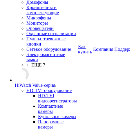
Домофоны
Кронштейны и
комплектующие
Микрофоны
Мониторы
Оповещатели
Охранные сигнализации
Пульты, тревожные
кнопки
Как
Сетевое оборудование
Компания
Поддер
купить
Электромагнитные
замки
+ ЕЩЕ 7
HiWatch Value-серия
HD-TVI-оборудование
HD-TVI
видеорегистраторы
Компактные
камеры
Купольные камеры
Панорамные
камеры