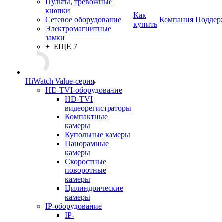
Пульты, тревожные
кнопки
Как
Сетевое оборудование
Компания
Поддер
купить
Электромагнитные
замки
+ ЕЩЕ 7
HiWatch Value-серия
HD-TVI-оборудование
HD-TVI
видеорегистраторы
Компактные
камеры
Купольные камеры
Панорамные
камеры
Скоростные
поворотные
камеры
Цилиндрические
камеры
IP-оборудование
IP-