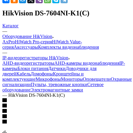
HikVision DS-7604NI-K1(C)
Каталог
—
Оборудование HikVision
AxPro
HiWatch Pro-серия
HiWatch Value-
серия
Аксессуары
Комплекты видеонаблюдения
—
IP-видеорегистраторы HikVision
AHD-видеорегистраторы
AHD-камеры видеонаблюдения
IP-
камеры
Блоки питания
Датчики
Доводчики для
дверей
Кабель
Домофоны
Кронштейны и
комплектующие
Микрофоны
Мониторы
Оповещатели
Охранные
сигнализации
Пульты, тревожные кнопки
Сетевое
оборудование
Электромагнитные замки
—
HikVision DS-7604NI-K1(C)