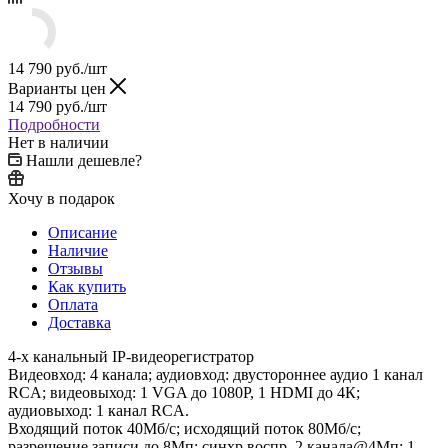
14 790
руб.
/шт
Варианты цен
14 790
руб.
/шт
Подробности
Нет в наличии
Нашли дешевле?
Хочу в подарок
Описание
Наличие
Отзывы
Как купить
Оплата
Доставка
4-х канальный IP-видеорегистратор
Видеовход: 4 канала; аудиовход: двустороннее аудио 1 канал
RCA; видеовыход: 1 VGA до 1080Р, 1 HDMI до 4К;
аудиовыход: 1 канал RCA.
Входящий поток 40Мб/с; исходящий поток 80Мб/с;
разрешение записи до 8Мп; синхр.воспр. 2 канала@4Мп; 1