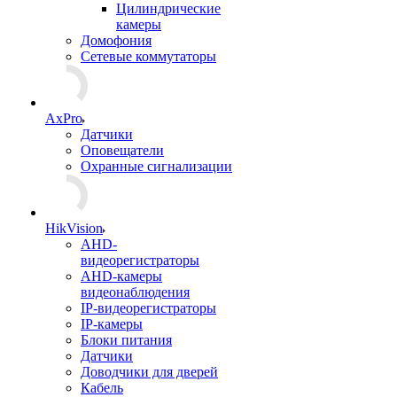
Цилиндрические
камеры
Домофония
Сетевые коммутаторы
AxPro
Датчики
Оповещатели
Охранные сигнализации
HikVision
AHD-
видеорегистраторы
AHD-камеры
видеонаблюдения
IP-видеорегистраторы
IP-камеры
Блоки питания
Датчики
Доводчики для дверей
Кабель