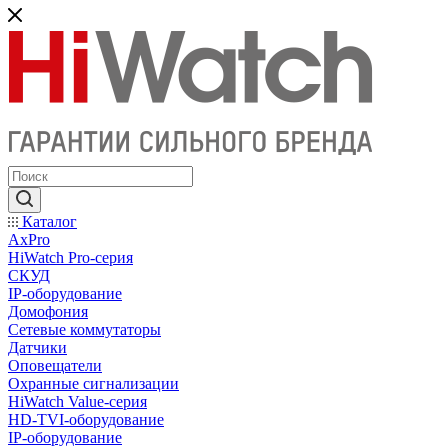
Каталог
AxPro
HiWatch Pro-серия
CКУД
IP-оборудование
Домофония
Сетевые коммутаторы
Датчики
Оповещатели
Охранные сигнализации
HiWatch Value-серия
HD-TVI-оборудование
IP-оборудование