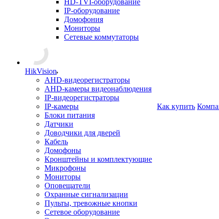
HD-TVI-оборудование
IP-оборудование
Домофония
Мониторы
Сетевые коммутаторы
HikVision
AHD-видеорегистраторы
AHD-камеры видеонаблюдения
IP-видеорегистраторы
IP-камеры
Как купить
Компа
Блоки питания
Датчики
Доводчики для дверей
Кабель
Домофоны
Кронштейны и комплектующие
Микрофоны
Мониторы
Оповещатели
Охранные сигнализации
Пульты, тревожные кнопки
Сетевое оборудование