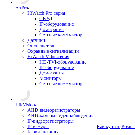
AxPro
HiWatch Pro-серия
CКУД
IP-оборудование
Домофония
Сетевые коммутаторы
Датчики
Оповещатели
Охранные сигнализации
HiWatch Value-серия
HD-TVI-оборудование
IP-оборудование
Домофония
Мониторы
Сетевые коммутаторы
HikVision
AHD-видеорегистраторы
AHD-камеры видеонаблюдения
IP-видеорегистраторы
IP-камеры
Как купить
Компа
Блоки питания