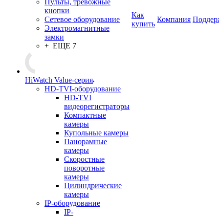
Пульты, тревожные
кнопки
Как
Сетевое оборудование
Компания
Поддер
купить
Электромагнитные
замки
+ ЕЩЕ 7
HiWatch Value-серия
HD-TVI-оборудование
HD-TVI
видеорегистраторы
Компактные
камеры
Купольные камеры
Панорамные
камеры
Скоростные
поворотные
камеры
Цилиндрические
камеры
IP-оборудование
IP-