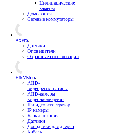
Цилиндрические
камеры
Домофония
Сетевые коммутаторы
AxPro
Датчики
Оповещатели
Охранные сигнализации
HikVision
AHD-
видеорегистраторы
AHD-камеры
видеонаблюдения
IP-видеорегистраторы
IP-камеры
Блоки питания
Датчики
Доводчики для дверей
Кабель