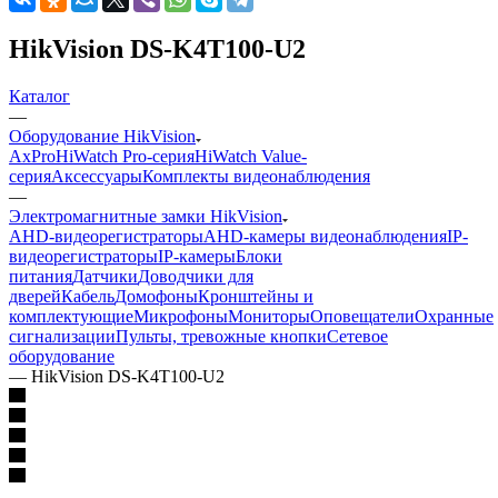
HikVision DS-K4T100-U2
Каталог
—
Оборудование HikVision
AxPro
HiWatch Pro-серия
HiWatch Value-
серия
Аксессуары
Комплекты видеонаблюдения
—
Электромагнитные замки HikVision
AHD-видеорегистраторы
AHD-камеры видеонаблюдения
IP-
видеорегистраторы
IP-камеры
Блоки
питания
Датчики
Доводчики для
дверей
Кабель
Домофоны
Кронштейны и
комплектующие
Микрофоны
Мониторы
Оповещатели
Охранные
сигнализации
Пульты, тревожные кнопки
Сетевое
оборудование
—
HikVision DS-K4T100-U2