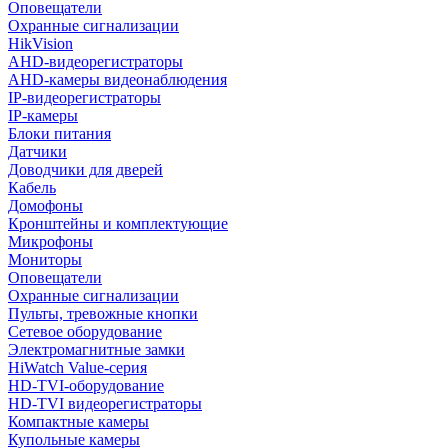
Оповещатели
Охранные сигнализации
HikVision
AHD-видеорегистраторы
AHD-камеры видеонаблюдения
IP-видеорегистраторы
IP-камеры
Блоки питания
Датчики
Доводчики для дверей
Кабель
Домофоны
Кронштейны и комплектующие
Микрофоны
Мониторы
Оповещатели
Охранные сигнализации
Пульты, тревожные кнопки
Сетевое оборудование
Электромагнитные замки
HiWatch Value-серия
HD-TVI-оборудование
HD-TVI видеорегистраторы
Компактные камеры
Купольные камеры