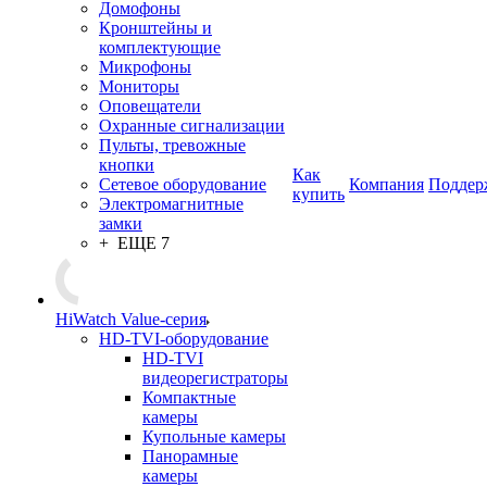
Домофоны
Кронштейны и
комплектующие
Микрофоны
Мониторы
Оповещатели
Охранные сигнализации
Пульты, тревожные
кнопки
Как
Сетевое оборудование
Компания
Поддер
купить
Электромагнитные
замки
+ ЕЩЕ 7
HiWatch Value-серия
HD-TVI-оборудование
HD-TVI
видеорегистраторы
Компактные
камеры
Купольные камеры
Панорамные
камеры