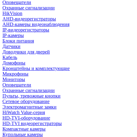
Оповещатели
Охранные сигнализации
HikVision
AHD-видеорегистраторы
AHD-камеры видеонаблюдения
IP-видеорегистраторы
IP-камеры
Блоки питания
Датчики
Доводчики для дверей
Кабель
Домофоны
Кронштейны и комплектующие
Микрофоны
Мониторы
Оповещатели
Охранные сигнализации
Пульты, тревожные кнопки
Сетевое оборудование
Электромагнитные замки
HiWatch Value-серия
HD-TVI-оборудование
HD-TVI видеорегистраторы
Компактные камеры
Купольные камеры