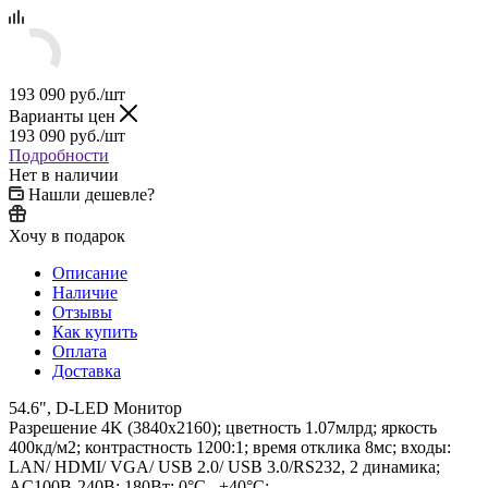
193 090
руб.
/шт
Варианты цен
193 090
руб.
/шт
Подробности
Нет в наличии
Нашли дешевле?
Хочу в подарок
Описание
Наличие
Отзывы
Как купить
Оплата
Доставка
54.6", D-LED Монитор
Разрешение 4K (3840х2160); цветность 1.07млрд; яркость
400кд/м2; контрастность 1200:1; время отклика 8мс; входы:
LAN/ HDMI/ VGA/ USB 2.0/ USB 3.0/RS232, 2 динамика;
AC100В-240В; 180Вт; 0°C...+40°C;