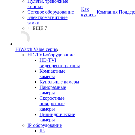
Пульты, тревожные
кнопки
Как
Сетевое оборудование
Компания
Поддер
купить
Электромагнитные
замки
+ ЕЩЕ 7
HiWatch Value-серия
HD-TVI-оборудование
HD-TVI
видеорегистраторы
Компактные
камеры
Купольные камеры
Панорамные
камеры
Скоростные
поворотные
камеры
Цилиндрические
камеры
IP-оборудование
IP-