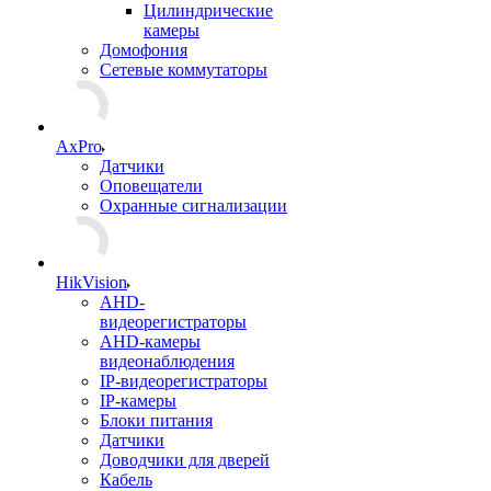
Цилиндрические
камеры
Домофония
Сетевые коммутаторы
AxPro
Датчики
Оповещатели
Охранные сигнализации
HikVision
AHD-
видеорегистраторы
AHD-камеры
видеонаблюдения
IP-видеорегистраторы
IP-камеры
Блоки питания
Датчики
Доводчики для дверей
Кабель