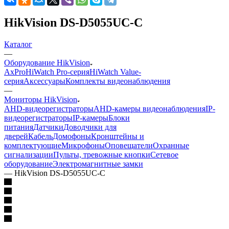
HikVision DS-D5055UC-C
Каталог
—
Оборудование HikVision
AxPro
HiWatch Pro-серия
HiWatch Value-
серия
Аксессуары
Комплекты видеонаблюдения
—
Мониторы HikVision
AHD-видеорегистраторы
AHD-камеры видеонаблюдения
IP-
видеорегистраторы
IP-камеры
Блоки
питания
Датчики
Доводчики для
дверей
Кабель
Домофоны
Кронштейны и
комплектующие
Микрофоны
Оповещатели
Охранные
сигнализации
Пульты, тревожные кнопки
Сетевое
оборудование
Электромагнитные замки
—
HikVision DS-D5055UC-C