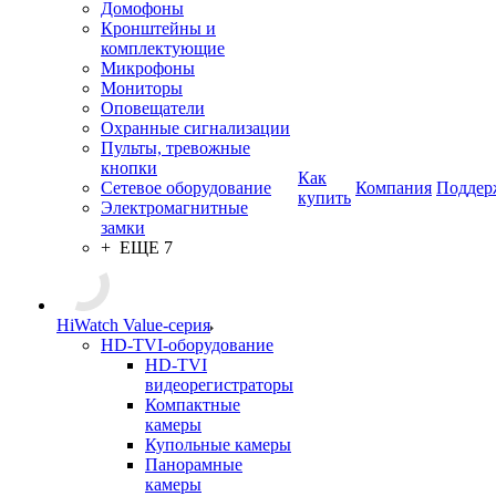
Домофоны
Кронштейны и
комплектующие
Микрофоны
Мониторы
Оповещатели
Охранные сигнализации
Пульты, тревожные
кнопки
Как
Сетевое оборудование
Компания
Поддер
купить
Электромагнитные
замки
+ ЕЩЕ 7
HiWatch Value-серия
HD-TVI-оборудование
HD-TVI
видеорегистраторы
Компактные
камеры
Купольные камеры
Панорамные
камеры