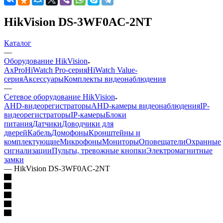
HikVision DS-3WF0AC-2NT
Каталог
—
Оборудование HikVision
AxPro
HiWatch Pro-серия
HiWatch Value-
серия
Аксессуары
Комплекты видеонаблюдения
—
Сетевое оборудование HikVision
AHD-видеорегистраторы
AHD-камеры видеонаблюдения
IP-
видеорегистраторы
IP-камеры
Блоки
питания
Датчики
Доводчики для
дверей
Кабель
Домофоны
Кронштейны и
комплектующие
Микрофоны
Мониторы
Оповещатели
Охранные
сигнализации
Пульты, тревожные кнопки
Электромагнитные
замки
—
HikVision DS-3WF0AC-2NT