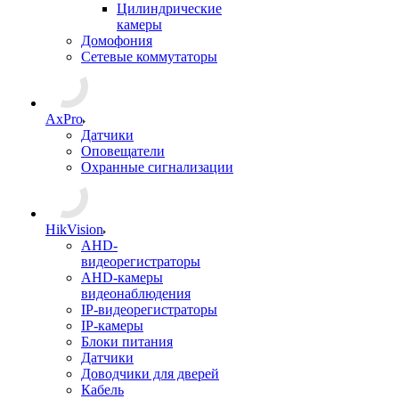
Цилиндрические
камеры
Домофония
Сетевые коммутаторы
AxPro
Датчики
Оповещатели
Охранные сигнализации
HikVision
AHD-
видеорегистраторы
AHD-камеры
видеонаблюдения
IP-видеорегистраторы
IP-камеры
Блоки питания
Датчики
Доводчики для дверей
Кабель