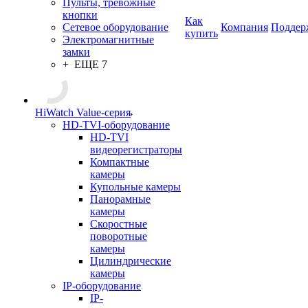
Пульты, тревожные
кнопки
Как
Сетевое оборудование
Компания
Поддер
купить
Электромагнитные
замки
+ ЕЩЕ 7
HiWatch Value-серия
HD-TVI-оборудование
HD-TVI
видеорегистраторы
Компактные
камеры
Купольные камеры
Панорамные
камеры
Скоростные
поворотные
камеры
Цилиндрические
камеры
IP-оборудование
IP-