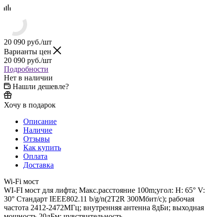
20 090
руб.
/шт
Варианты цен
20 090
руб.
/шт
Подробности
Нет в наличии
Нашли дешевле?
Хочу в подарок
Описание
Наличие
Отзывы
Как купить
Оплата
Доставка
Wi-Fi мост
WI-FI мост для лифта; Макс.расстояние 100m;угол: H: 65° V:
30° Стандарт IEEE802.11 b/g/n(2T2R 300Мбит/с); рабочая
частота 2412-2472МГц; внутренняя антенна 8дБи; выходная
мощность 20дБм; чувствительность