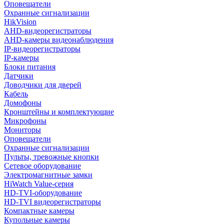
Оповещатели
Охранные сигнализации
HikVision
AHD-видеорегистраторы
AHD-камеры видеонаблюдения
IP-видеорегистраторы
IP-камеры
Блоки питания
Датчики
Доводчики для дверей
Кабель
Домофоны
Кронштейны и комплектующие
Микрофоны
Мониторы
Оповещатели
Охранные сигнализации
Пульты, тревожные кнопки
Сетевое оборудование
Электромагнитные замки
HiWatch Value-серия
HD-TVI-оборудование
HD-TVI видеорегистраторы
Компактные камеры
Купольные камеры