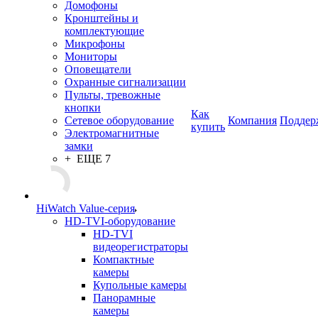
Домофоны
Кронштейны и
комплектующие
Микрофоны
Мониторы
Оповещатели
Охранные сигнализации
Пульты, тревожные
кнопки
Как
Сетевое оборудование
Компания
Поддер
купить
Электромагнитные
замки
+ ЕЩЕ 7
HiWatch Value-серия
HD-TVI-оборудование
HD-TVI
видеорегистраторы
Компактные
камеры
Купольные камеры
Панорамные
камеры