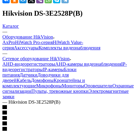
Hikvision DS-3E2528P(B)
Каталог
—
Оборудование HikVision
AxPro
HiWatch Pro-серия
HiWatch Value-
серия
Аксессуары
Комплекты видеонаблюдения
—
Сетевое оборудование HikVision
AHD-видеорегистраторы
AHD-камеры видеонаблюдения
IP-
видеорегистраторы
IP-камеры
Блоки
питания
Датчики
Доводчики для
дверей
Кабель
Домофоны
Кронштейны и
комплектующие
Микрофоны
Мониторы
Оповещатели
Охранные
сигнализации
Пульты, тревожные кнопки
Электромагнитные
замки
—
Hikvision DS-3E2528P(B)