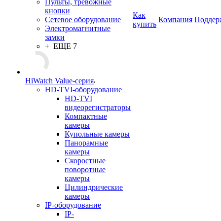
Пульты, тревожные
кнопки
Как
Сетевое оборудование
Компания
Поддер
купить
Электромагнитные
замки
+ ЕЩЕ 7
HiWatch Value-серия
HD-TVI-оборудование
HD-TVI
видеорегистраторы
Компактные
камеры
Купольные камеры
Панорамные
камеры
Скоростные
поворотные
камеры
Цилиндрические
камеры
IP-оборудование
IP-