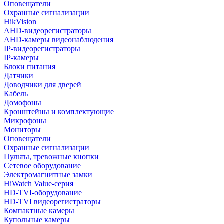
Оповещатели
Охранные сигнализации
HikVision
AHD-видеорегистраторы
AHD-камеры видеонаблюдения
IP-видеорегистраторы
IP-камеры
Блоки питания
Датчики
Доводчики для дверей
Кабель
Домофоны
Кронштейны и комплектующие
Микрофоны
Мониторы
Оповещатели
Охранные сигнализации
Пульты, тревожные кнопки
Сетевое оборудование
Электромагнитные замки
HiWatch Value-серия
HD-TVI-оборудование
HD-TVI видеорегистраторы
Компактные камеры
Купольные камеры