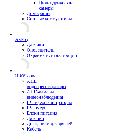
Цилиндрические
камеры
Домофония
Сетевые коммутаторы
AxPro
Датчики
Оповещатели
Охранные сигнализации
HikVision
AHD-
видеорегистраторы
AHD-камеры
видеонаблюдения
IP-видеорегистраторы
IP-камеры
Блоки питания
Датчики
Доводчики для дверей
Кабель