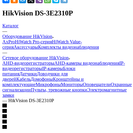
HikVision DS-3E2310P
Каталог
—
Оборудование HikVision
AxPro
HiWatch Pro-серия
HiWatch Value-
серия
Аксессуары
Комплекты видеонаблюдения
—
Сетевое оборудование HikVision
AHD-видеорегистраторы
AHD-камеры видеонаблюдения
IP-
видеорегистраторы
IP-камеры
Блоки
питания
Датчики
Доводчики для
дверей
Кабель
Домофоны
Кронштейны и
комплектующие
Микрофоны
Мониторы
Оповещатели
Охранные
сигнализации
Пульты, тревожные кнопки
Электромагнитные
замки
—
HikVision DS-3E2310P