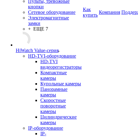
Пульты, тревожные
кнопки
Как
Сетевое оборудование
Компания
Поддер
купить
Электромагнитные
замки
+ ЕЩЕ 7
HiWatch Value-серия
HD-TVI-оборудование
HD-TVI
видеорегистраторы
Компактные
камеры
Купольные камеры
Панорамные
камеры
Скоростные
поворотные
камеры
Цилиндрические
камеры
IP-оборудование
IP-