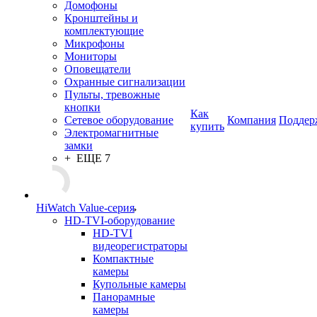
Домофоны
Кронштейны и
комплектующие
Микрофоны
Мониторы
Оповещатели
Охранные сигнализации
Пульты, тревожные
кнопки
Как
Сетевое оборудование
Компания
Поддер
купить
Электромагнитные
замки
+ ЕЩЕ 7
HiWatch Value-серия
HD-TVI-оборудование
HD-TVI
видеорегистраторы
Компактные
камеры
Купольные камеры
Панорамные
камеры