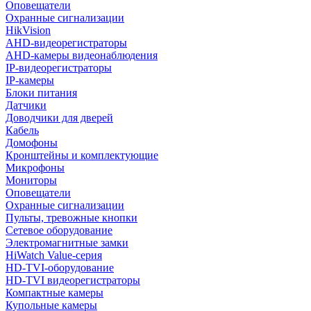
Оповещатели
Охранные сигнализации
HikVision
AHD-видеорегистраторы
AHD-камеры видеонаблюдения
IP-видеорегистраторы
IP-камеры
Блоки питания
Датчики
Доводчики для дверей
Кабель
Домофоны
Кронштейны и комплектующие
Микрофоны
Мониторы
Оповещатели
Охранные сигнализации
Пульты, тревожные кнопки
Сетевое оборудование
Электромагнитные замки
HiWatch Value-серия
HD-TVI-оборудование
HD-TVI видеорегистраторы
Компактные камеры
Купольные камеры