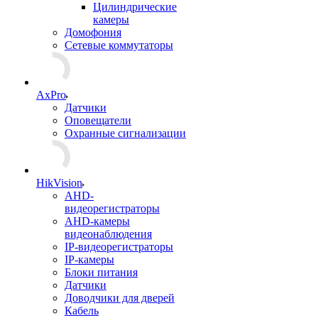
Цилиндрические
камеры
Домофония
Сетевые коммутаторы
AxPro
Датчики
Оповещатели
Охранные сигнализации
HikVision
AHD-
видеорегистраторы
AHD-камеры
видеонаблюдения
IP-видеорегистраторы
IP-камеры
Блоки питания
Датчики
Доводчики для дверей
Кабель