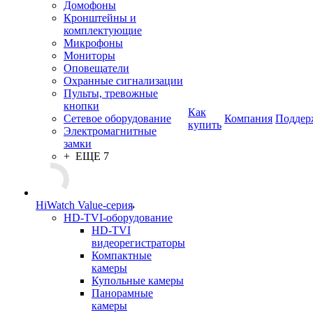
Домофоны
Кронштейны и
комплектующие
Микрофоны
Мониторы
Оповещатели
Охранные сигнализации
Пульты, тревожные
кнопки
Как
Сетевое оборудование
Компания
Поддер
купить
Электромагнитные
замки
+ ЕЩЕ 7
HiWatch Value-серия
HD-TVI-оборудование
HD-TVI
видеорегистраторы
Компактные
камеры
Купольные камеры
Панорамные
камеры