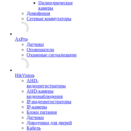
Цилиндрические
камеры
Домофония
Сетевые коммутаторы
AxPro
Датчики
Оповещатели
Охранные сигнализации
HikVision
AHD-
видеорегистраторы
AHD-камеры
видеонаблюдения
IP-видеорегистраторы
IP-камеры
Блоки питания
Датчики
Доводчики для дверей
Кабель