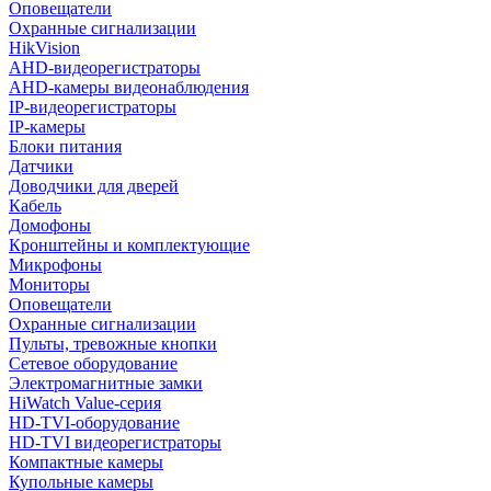
Оповещатели
Охранные сигнализации
HikVision
AHD-видеорегистраторы
AHD-камеры видеонаблюдения
IP-видеорегистраторы
IP-камеры
Блоки питания
Датчики
Доводчики для дверей
Кабель
Домофоны
Кронштейны и комплектующие
Микрофоны
Мониторы
Оповещатели
Охранные сигнализации
Пульты, тревожные кнопки
Сетевое оборудование
Электромагнитные замки
HiWatch Value-серия
HD-TVI-оборудование
HD-TVI видеорегистраторы
Компактные камеры
Купольные камеры