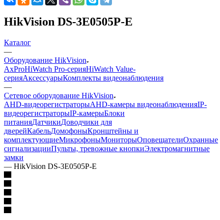
HikVision DS-3E0505P-E
Каталог
—
Оборудование HikVision
AxPro
HiWatch Pro-серия
HiWatch Value-
серия
Аксессуары
Комплекты видеонаблюдения
—
Сетевое оборудование HikVision
AHD-видеорегистраторы
AHD-камеры видеонаблюдения
IP-
видеорегистраторы
IP-камеры
Блоки
питания
Датчики
Доводчики для
дверей
Кабель
Домофоны
Кронштейны и
комплектующие
Микрофоны
Мониторы
Оповещатели
Охранные
сигнализации
Пульты, тревожные кнопки
Электромагнитные
замки
—
HikVision DS-3E0505P-E