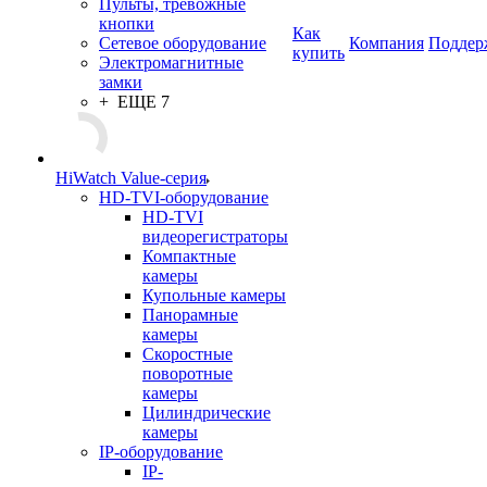
Пульты, тревожные
кнопки
Как
Сетевое оборудование
Компания
Поддер
купить
Электромагнитные
замки
+ ЕЩЕ 7
HiWatch Value-серия
HD-TVI-оборудование
HD-TVI
видеорегистраторы
Компактные
камеры
Купольные камеры
Панорамные
камеры
Скоростные
поворотные
камеры
Цилиндрические
камеры
IP-оборудование
IP-